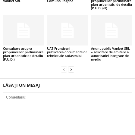
Vanbet SRL
Comuna Pogana
propunerilor preliminare
plan urbanistic de detaliu
(P.U.D.) (II)
Consultare asupra
UAT Fruntiseni –
Anunt public Vanbet SRL
propunerilor preliminare
publicarea documentelor
– solicitare de emitere a
plan urbanistic de detaliu
tehnice ale cadastrului
autorizatiei integrate de
(P.U.D.)
mediu
LĂSAȚI UN MESAJ