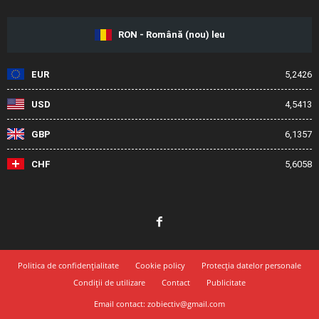
RON - Română (nou) leu
EUR
5,2426
USD
4,5413
GBP
6,1357
CHF
5,6058
Politica de confidențialitate
Cookie policy
Protecția datelor personale
Condiții de utilizare
Contact
Publicitate
Email contact: zobiectiv@gmail.com