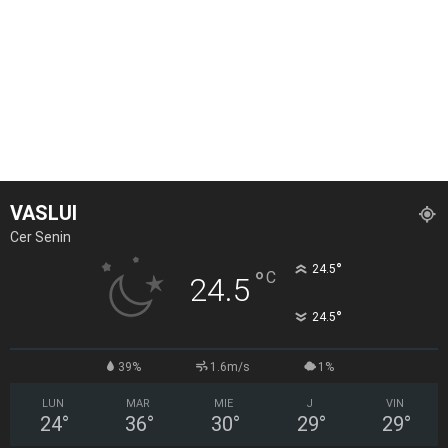
VASLUI
Cer Senin
°
24.5
°
C
24.5
°
24.5
39%
1.6m/s
1%
LUN
MAR
MIE
J
VIN
24
°
36
°
30
°
29
°
29
°