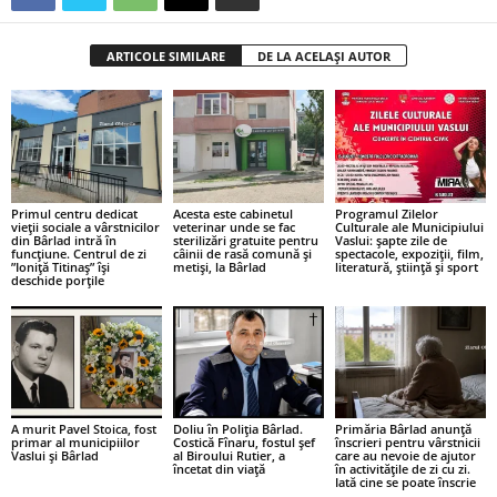
ARTICOLE SIMILARE
DE LA ACELAȘI AUTOR
Primul centru dedicat
Acesta este cabinetul
Programul Zilelor
vieții sociale a vârstnicilor
veterinar unde se fac
Culturale ale Municipiului
din Bârlad intră în
sterilizări gratuite pentru
Vaslui: șapte zile de
funcțiune. Centrul de zi
câinii de rasă comună și
spectacole, expoziții, film,
”Ioniță Titinaș” își
metiși, la Bârlad
literatură, știință și sport
deschide porțile
A murit Pavel Stoica, fost
Doliu în Poliția Bârlad.
Primăria Bârlad anunță
primar al municipiilor
Costică Fînaru, fostul șef
înscrieri pentru vârstnicii
Vaslui și Bârlad
al Biroului Rutier, a
care au nevoie de ajutor
încetat din viață
în activitățile de zi cu zi.
Iată cine se poate înscrie