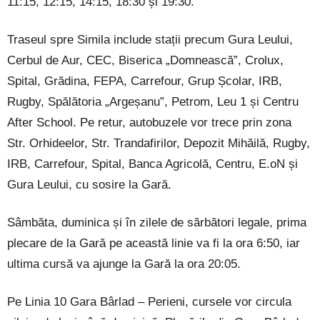
11:15, 12:15, 14:15, 18:30 și 19:30.
Traseul spre Simila include stații precum Gura Leului,
Cerbul de Aur, CEC, Biserica „Domnească”, Crolux,
Spital, Grădina, FEPA, Carrefour, Grup Școlar, IRB,
Rugby, Spălătoria „Argeșanu”, Petrom, Leu 1 și Centru
After School. Pe retur, autobuzele vor trece prin zona
Str. Orhideelor, Str. Trandafirilor, Depozit Mihăilă, Rugby,
IRB, Carrefour, Spital, Banca Agricolă, Centru, E.oN și
Gura Leului, cu sosire la Gară.
Sâmbăta, duminica și în zilele de sărbători legale, prima
plecare de la Gară pe această linie va fi la ora 6:50, iar
ultima cursă va ajunge la Gară la ora 20:05.
Pe Linia 10 Gara Bârlad – Perieni, cursele vor circula