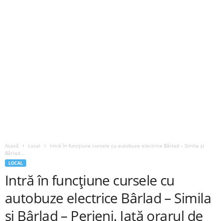
Acasă
Local
Intră în funcțiune cursele cu autobuze electrice Bârlad – Simila și
Bârlad...
LOCAL
Intră în funcțiune cursele cu
autobuze electrice Bârlad – Simila
și Bârlad – Perieni. Iată orarul de