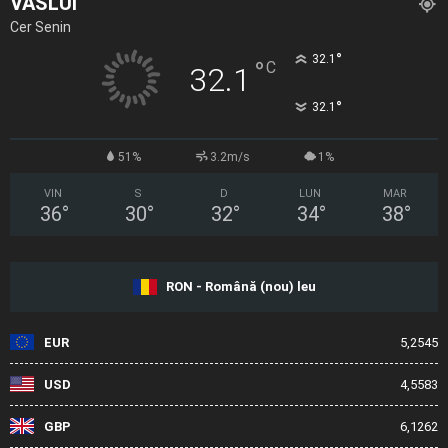
VASLUI
Cer Senin
°
32.1
°
C
32.1
°
32.1
51%
3.2m/s
1%
VIN
S
D
LUN
MAR
36
°
30
°
32
°
34
°
38
°
RON - Română (nou) leu
EUR
5,2545
USD
4,5583
GBP
6,1262