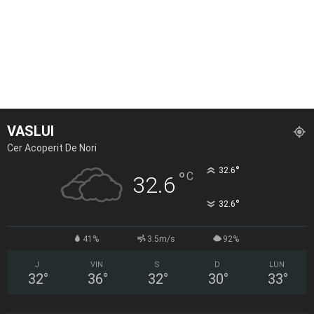
VASLUI
Cer Acoperit De Nori
°
32.6
°
C
32.6
°
32.6
41%
3.5m/s
92%
J
VIN
S
D
LUN
32
°
36
°
32
°
30
°
33
°