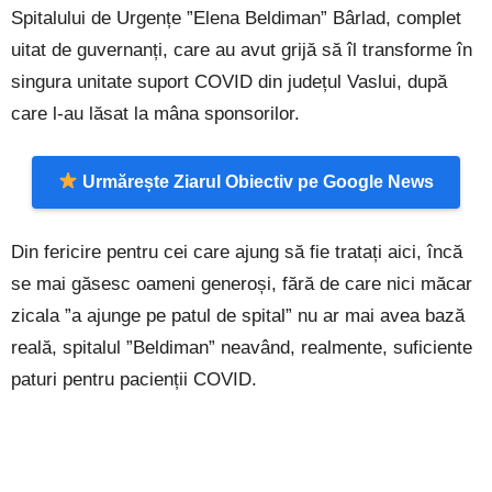
Spitalului de Urgențe ”Elena Beldiman” Bârlad, complet
uitat de guvernanți, care au avut grijă să îl transforme în
singura unitate suport COVID din județul Vaslui, după
care l-au lăsat la mâna sponsorilor.
Urmărește Ziarul Obiectiv pe Google News
Din fericire pentru cei care ajung să fie tratați aici, încă
se mai găsesc oameni generoși, fără de care nici măcar
zicala ”a ajunge pe patul de spital” nu ar mai avea bază
reală, spitalul ”Beldiman” neavând, realmente, suficiente
paturi pentru pacienții COVID.