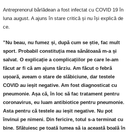
Antreprenorul bârlădean a fost infectat cu COVID 19 în
luna august. A ajuns în stare critică și nu își explică de
ce.
”Nu beau, nu fumez și, după cum se știe, fac mult
sport. Probabil constituția mea sănătoasă m-a și
salvat. O explicație a complicațiilor pe care le-am
făcut ar fi că am ajuns târziu. Am făcut o febră
ușoară, aveam o stare de slăbiciune, dar testele
COVID au ieșit negative. Am fost diagnosticat cu
pneumonie. Așa că, în loc să fac tratament pentru
coronavirus, eu luam antibiotice pentru pneumonie.
Asta pentru că testele au ieșit negative. Nu pot
învinui pe nimeni. Din fericire, totul s-a terminat cu
bine. Sfătuiesc pe toată lumea să ia această boală în