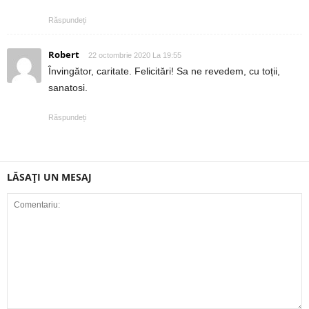
Răspundeți
Robert
22 octombrie 2020 La 19:55
Învingător, caritate. Felicitări! Sa ne revedem, cu toții,
sanatosi.
Răspundeți
LĂSAȚI UN MESAJ