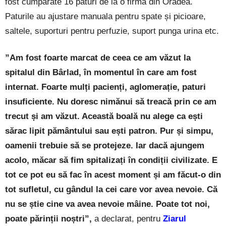
fost cumpărate 16 paturi de la o firmă din Oradea.
Paturile au ajustare manuala pentru spate și picioare,
saltele, suporturi pentru perfuzie, suport punga urina etc.
”Am fost foarte marcat de ceea ce am văzut la
spitalul din Bârlad, în momentul în care am fost
internat. Foarte mulți pacienți, aglomerație, paturi
insuficiente. Nu doresc nimănui să treacă prin ce am
trecut și am văzut. Această boală nu alege ca ești
sărac lipit pământului sau ești patron. Pur și simpu,
oamenii trebuie să se protejeze. Iar dacă ajungem
acolo, măcar să fim spitalizați în condiții civilizate. E
tot ce pot eu să fac în acest moment și am făcut-o din
tot sufletul, cu gândul la cei care vor avea nevoie. Că
nu se știe cine va avea nevoie mâine. Poate tot noi,
poate părinții noștri”,
a declarat, pentru
Ziarul