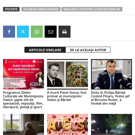
ETICHETE
IULIAN BULARDA BARDAD
MAGAZIN CLEOPATRA CLEOPATRA BARLAD
ARTICOLE SIMILARE
DE LA ACELAȘI AUTOR
Programul Zilelor
A murit Pavel Stoica, fost
Doliu în Poliția Bârlad.
Culturale ale Municipiului
primar al municipiilor
Costică Fînaru, fostul șef
Vaslui: șapte zile de
Vaslui și Bârlad
al Biroului Rutier, a
spectacole, expoziții, film,
încetat din viață
literatură, știință și sport