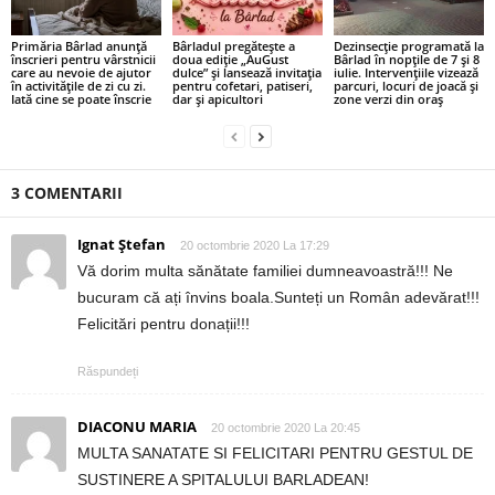
Primăria Bârlad anunță
Bârladul pregătește a
Dezinsecție programată la
înscrieri pentru vârstnicii
doua ediție „AuGust
Bârlad în nopțile de 7 și 8
care au nevoie de ajutor
dulce” și lansează invitația
iulie. Intervențiile vizează
în activitățile de zi cu zi.
pentru cofetari, patiseri,
parcuri, locuri de joacă și
Iată cine se poate înscrie
dar și apicultori
zone verzi din oraș
3 COMENTARII
Ignat Ștefan
20 octombrie 2020 La 17:29
Vă dorim multa sănătate familiei dumneavoastră!!! Ne
bucuram că ați învins boala.Sunteți un Român adevărat!!!
Felicitări pentru donații!!!
Răspundeți
DIACONU MARIA
20 octombrie 2020 La 20:45
MULTA SANATATE SI FELICITARI PENTRU GESTUL DE
SUSTINERE A SPITALULUI BARLADEAN!