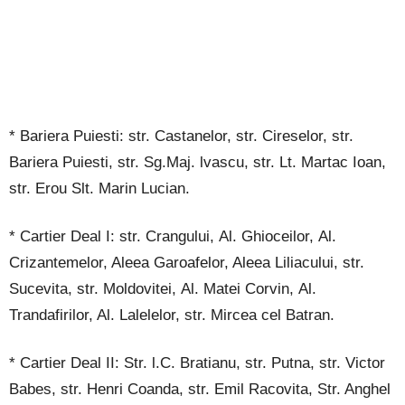
*
Bariera Puiesti: str. Castanelor, str. Cireselor, str.
Bariera
Puiesti, str. Sg.Maj. lvascu,
str. Lt. Martac
Ioan,
str. Erou
Slt. Marin
Lucian.
*
Cartier
Deal
I:
str. Crangului,
Al. Ghioceilor,
Al.
Crizantemelor,
Aleea Garoafelor, Aleea Liliacului,
str.
Sucevita,
str. Moldovitei,
Al. Matei
Corvin,
Al.
Trandafirilor, Al. Lalelelor,
str. Mircea
cel Batran.
*
Cartier
Deal
II:
Str. l.C. Bratianu,
str. Putna,
str. Victor
Babes,
str. Henri
Coanda,
str. Emil
Racovita, S
tr. Anghel