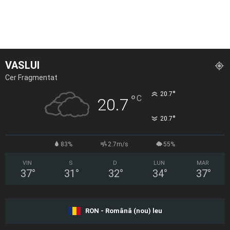
VASLUI
Cer Fragmentat
°
20.7
°
C
20.7
°
20.7
83%
2.7m/s
55%
VIN
S
D
LUN
MAR
37
°
31
°
32
°
34
°
37
°
RON - Română (nou) leu