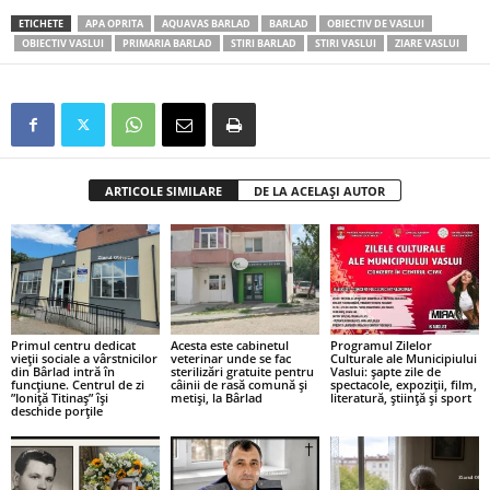
ETICHETE
APA OPRITA
AQUAVAS BARLAD
BARLAD
OBIECTIV DE VASLUI
OBIECTIV VASLUI
PRIMARIA BARLAD
STIRI BARLAD
STIRI VASLUI
ZIARE VASLUI
ARTICOLE SIMILARE
DE LA ACELAȘI AUTOR
Primul centru dedicat
Acesta este cabinetul
Programul Zilelor
vieții sociale a vârstnicilor
veterinar unde se fac
Culturale ale Municipiului
din Bârlad intră în
sterilizări gratuite pentru
Vaslui: șapte zile de
funcțiune. Centrul de zi
câinii de rasă comună și
spectacole, expoziții, film,
”Ioniță Titinaș” își
metiși, la Bârlad
literatură, știință și sport
deschide porțile