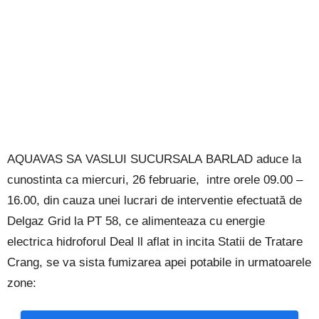
AQUAVAS
SA
VASLUI
SUCURSALA
BARLAD
aduce
la
cunostinta
ca
miercuri, 26 februarie,
intre
orele 09.00
–
16.00,
din cauza
unei
lucrari
de
interventie
efectuată
de
Delgaz
Grid
la
PT
58, ce
alimenteaza cu
energie
electrica
hidroforul
Deal
ll
aflat in incita Statii
de
Tratare
Crang,
se
va sista fumizarea
apei
potabile
in
urmatoarele
zone
: