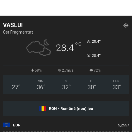
VASLUI
Cer Fragmentat
°
28.4
°
C
28.4
°
28.4
58%
2.7m/s
72%
J
VIN
S
D
LUN
27
°
36
°
32
°
30
°
33
°
RON - Română (nou) leu
EUR
5,2557