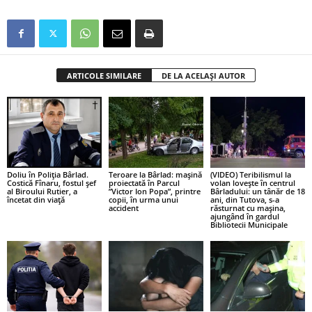
ARTICOLE SIMILARE
DE LA ACELAȘI AUTOR
Doliu în Poliția Bârlad.
Teroare la Bârlad: mașină
(VIDEO) Teribilismul la
Costică Fînaru, fostul șef
proiectată în Parcul
volan lovește în centrul
al Biroului Rutier, a
”Victor Ion Popa”, printre
Bârladului: un tânăr de 18
încetat din viață
copii, în urma unui
ani, din Tutova, s-a
accident
răsturnat cu mașina,
ajungând în gardul
Bibliotecii Municipale