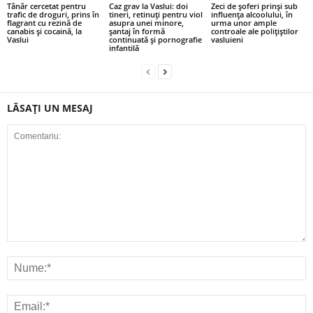
Tânăr cercetat pentru
Caz grav la Vaslui: doi
Zeci de șoferi prinși sub
trafic de droguri, prins în
tineri, retinuți pentru viol
influența alcoolului, în
flagrant cu rezină de
asupra unei minore,
urma unor ample
canabis și cocaină, la
șantaj în formă
controale ale polițiștilor
Vaslui
continuată și pornografie
vasluieni
infantilă
LĂSAȚI UN MESAJ