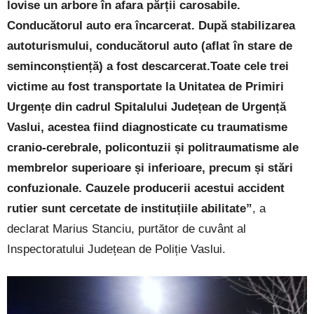
lovise un arbore în afara părții carosabile.
Conducătorul auto era încarcerat. După stabilizarea
autoturismului, conducătorul auto (aflat în stare de
seminconștiență) a fost descarcerat.Toate cele trei
victime au fost transportate la Unitatea de Primiri
Urgențe din cadrul Spitalului Județean de Urgență
Vaslui, acestea fiind diagnosticate cu traumatisme
cranio-cerebrale, policontuzii și politraumatisme ale
membrelor superioare și inferioare, precum și stări
confuzionale. Cauzele producerii acestui accident
rutier sunt cercetate de instituțiile abilitate”
, a
declarat Marius Stanciu, purtător de cuvânt al
Inspectoratului Județean de Poliție Vaslui.