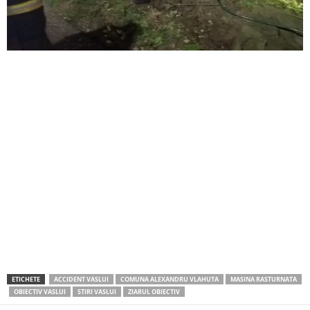
ETICHETE
ACCIDENT VASLUI
COMUNA ALEXANDRU VLAHUTA
MASINA RASTURNATA
OBIECTIV VASLUI
STIRI VASLUI
ZIARUL OBIECTIV