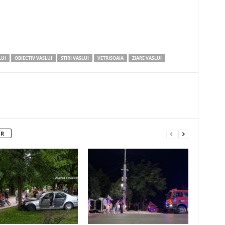
LUI
OBIECTIV VASLUI
STIRI VASLUI
VETRISOAIA
ZIARE VASLUI
OR