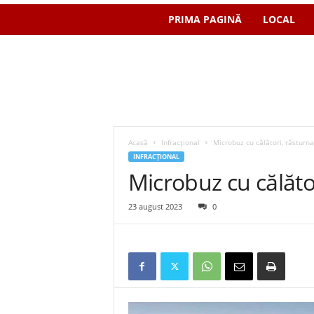
PRIMA PAGINĂ
LOCAL
Acasă
Infracțional
Microbuz cu călători, răsturna
INFRACȚIONAL
Microbuz cu călător
23 august 2023
0