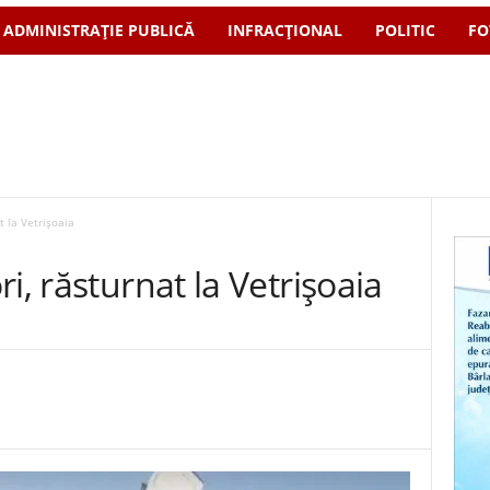
ADMINISTRAȚIE PUBLICĂ
INFRACȚIONAL
POLITIC
FO
t la Vetrișoaia
i, răsturnat la Vetrișoaia