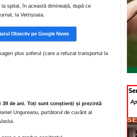
 la spital, în această dimineață, după ce
urnat, la Vetrișoaia.
arul Obiectiv pe Google News
ageri plus șoferul (care a refuzat transportul la
 39 de ani. Toți sunt conștienți și prezintă
 Daniel Ungureanu, purtătorul de cuvânt al
Vaslui.