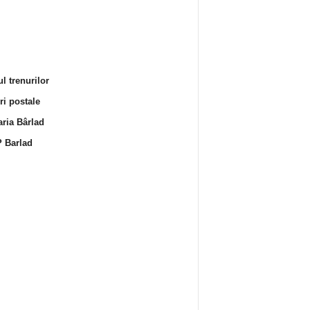
l trenurilor
i postale
ria Bârlad
 Barlad