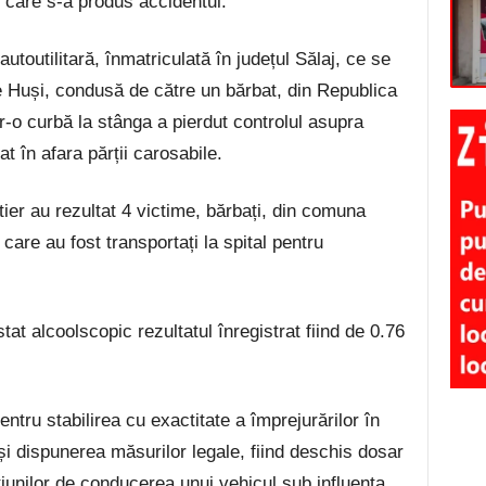
în care s-a produs accidentul.
autoutilitară, înmatriculată în județul Sălaj, ce se
re Huși, condusă de către un bărbat, din Republica
r-o curbă la stânga a pierdut controlul asupra
at în afara părții carosabile.
ier au rezultat 4 victime, bărbați, din comuna
 care au fost transportați la spital pentru
stat alcoolscopic rezultatul înregistrat fiind de 0.76
ntru stabilirea cu exactitate a împrejurărilor în
și dispunerea măsurilor legale, fiind deschis dosar
țiunilor de conducerea unui vehicul sub influența