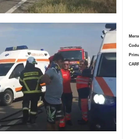
Mersu
Codur
Prima
CARP