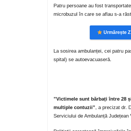
Patru persoane au fost transportate
microbuzul în care se aflau s-a răst
Urmărește Zi
La sosirea ambulanței, cei patru pas
spital) se autoevacuaseră.
”Victimele sunt bărbați între 28 și
multiple contuzii”
, a precizat dr.
Serviciului de Ambulanță Județean 