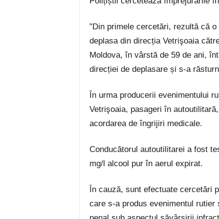
Polițiștii cercetează împrejurările 
”Din primele cercetări, rezultă că o 
deplasa din direcția Vetrişoaia căt
Moldova, în vârstă de 59 de ani, înt
direcției de deplasare și s-a răsturn
În urma producerii evenimentului rut
Vetrişoaia, pasageri în autoutilitară,
acordarea de îngrijiri medicale.
Conducătorul autoutilitarei a fost te
mg/l alcool pur în aerul expirat.
În cauză, sunt efectuate cercetări pe
care s-a produs evenimentul rutier 
penal sub aspectul săvârșirii infrac