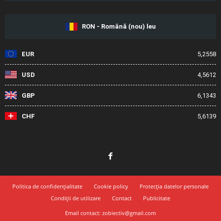
RON - Română (nou) leu
EUR
5,2558
USD
4,5612
GBP
6,1343
CHF
5,6139
Politica de confidențialitate
Cookie policy
Protecția datelor personale
Condiții de utilizare
Contact
Publicitate
Email contact: zobiectiv@gmail.com