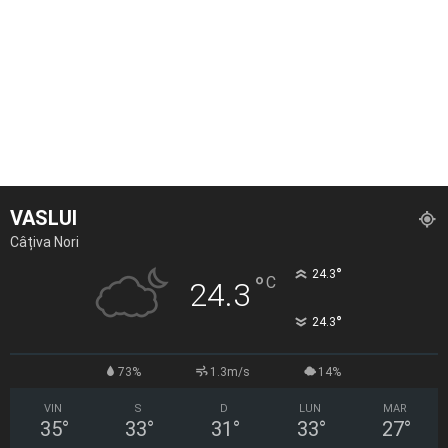
VASLUI
Câțiva Nori
°
24.3
°
C
24.3
°
24.3
73%
1.3m/s
14%
VIN
S
D
LUN
MAR
35
°
33
°
31
°
33
°
27
°