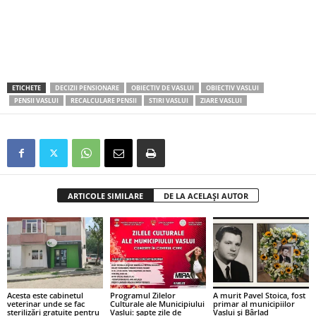
ETICHETE
DECIZII PENSIONARE
OBIECTIV DE VASLUI
OBIECTIV VASLUI
PENSII VASLUI
RECALCULARE PENSII
STIRI VASLUI
ZIARE VASLUI
ARTICOLE SIMILARE
DE LA ACELAȘI AUTOR
Acesta este cabinetul
Programul Zilelor
A murit Pavel Stoica, fost
veterinar unde se fac
Culturale ale Municipiului
primar al municipiilor
sterilizări gratuite pentru
Vaslui: șapte zile de
Vaslui și Bârlad