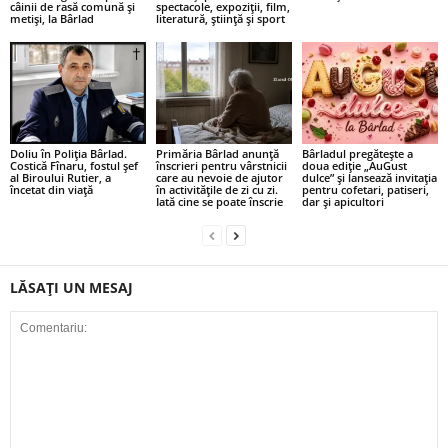
câinii de rasă comună și
spectacole, expoziții, film,
metiși, la Bârlad
literatură, știință și sport
Doliu în Poliția Bârlad.
Primăria Bârlad anunță
Bârladul pregătește a
Costică Fînaru, fostul șef
înscrieri pentru vârstnicii
doua ediție „AuGust
al Biroului Rutier, a
care au nevoie de ajutor
dulce” și lansează invitația
încetat din viață
în activitățile de zi cu zi.
pentru cofetari, patiseri,
Iată cine se poate înscrie
dar și apicultori
LĂSAȚI UN MESAJ