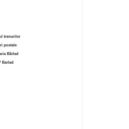
l trenurilor
i postale
ria Bârlad
 Barlad