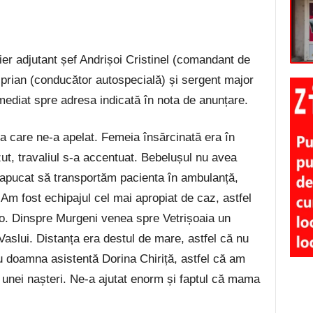
er adjutant șef Andrișoi Cristinel (comandant de
Ciprian (conducător autospecială) și sergent major
ediat spre adresa indicată în nota de anunțare.
a care ne-a apelat. Femeia însărcinată era în
zut, travaliul s-a accentuat. Bebelușul nu avea
apucat să transportăm pacienta în ambulanță,
 Am fost echipajul cel mai apropiat de caz, astfel
lo. Dinspre Murgeni venea spre Vetrișoaia un
Vaslui. Distanța era destul de mare, astfel că nu
u doamna asistentă Dorina Chiriță, astfel că am
l unei nașteri. Ne-a ajutat enorm și faptul că mama