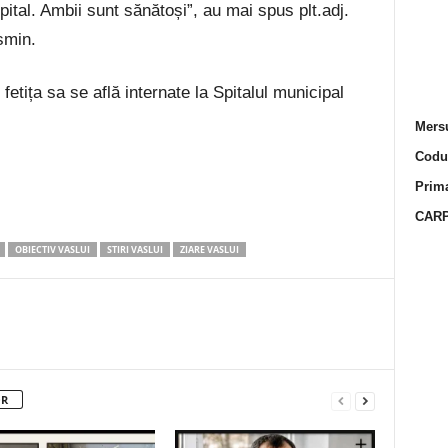
pital. Ambii sunt sănătoși”, au mai spus plt.adj.
smin.
etița sa se află internate la Spitalul municipal
Mersu
Codur
Prima
CARP
OBIECTIV VASLUI
STIRI VASLUI
ZIARE VASLUI
OR