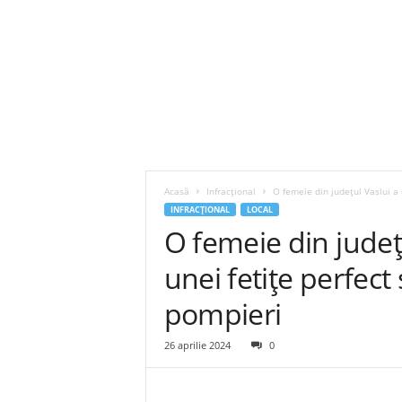
Acasă
Infracțional
O femeie din județul Vaslui a 
INFRACȚIONAL
LOCAL
O femeie din județ
unei fetițe perfect
pompieri
26 aprilie 2024
0