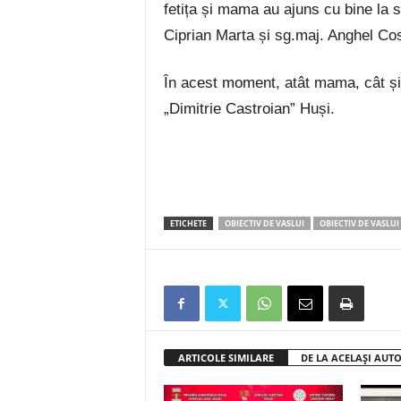
fetița și mama au ajuns cu bine la s
Ciprian Marta și sg.maj. Anghel Co
În acest moment, atât mama, cât și f
„Dimitrie Castroian” Huși.
ETICHETE
OBIECTIV DE VASLUI
OBIECTIV DE VASLUI
ARTICOLE SIMILARE
DE LA ACELAȘI AUT