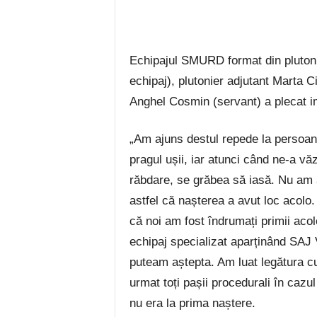
Echipajul SMURD format din plutoni
echipaj), plutonier adjutant Marta 
Anghel Cosmin (servant) a plecat im
„Am ajuns destul repede la persoan
pragul ușii, iar atunci când ne-a vă
răbdare, se grăbea să iasă. Nu am 
astfel că nașterea a avut loc acolo.
că noi am fost îndrumați primii aco
echipaj specializat aparținând SAJ 
puteam aștepta. Am luat legătura c
urmat toți pașii procedurali în cazu
nu era la prima naștere.