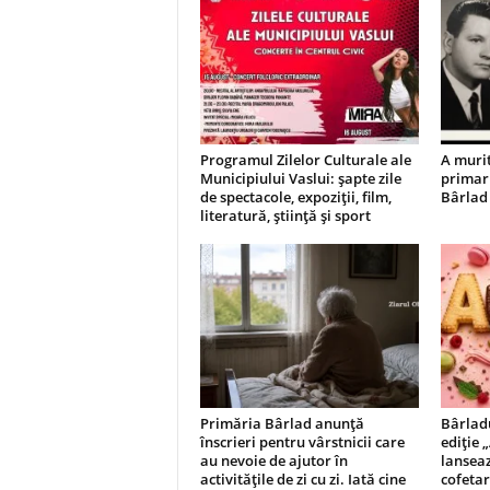
Programul Zilelor Culturale ale
A murit
Municipiului Vaslui: șapte zile
primar 
de spectacole, expoziții, film,
Bârlad
literatură, știință și sport
Primăria Bârlad anunță
Bârlad
înscrieri pentru vârstnicii care
ediție 
au nevoie de ajutor în
lanseaz
activitățile de zi cu zi. Iată cine
cofetari