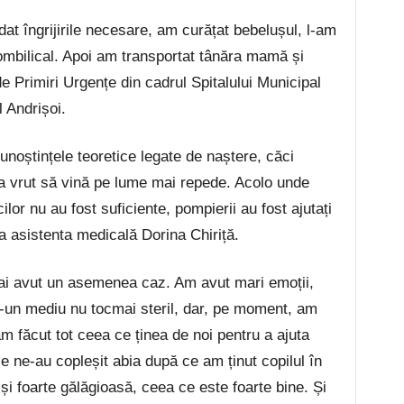
t îngrijirile necesare, am curățat bebelușul, l-am
 ombilical. Apoi am transportat tânăra mamă și
e Primiri Urgențe din cadrul Spitalului Municipal
l Andrișoi.
unoștințele teoretice legate de naștere, căci
 a vrut să vină pe lume mai repede. Acolo unde
lor nu au fost suficiente, pompierii au fost ajutați
la asistenta medicală Dorina Chiriță.
mai avut un asemenea caz. Am avut mari emoții,
r-un mediu nu tocmai steril, dar, pe moment, am
am făcut tot ceea ce ținea de noi pentru a ajuta
e ne-au copleșit abia după ce am ținut copilul în
și foarte gălăgioasă, ceea ce este foarte bine. Și