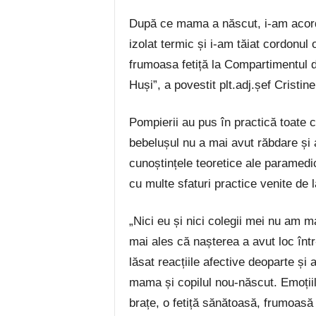
După ce mama a născut, i-am acorda
izolat termic și i-am tăiat cordonul
frumoasa fetiță la Compartimentul d
Huși”, a povestit plt.adj.șef Cristine
Pompierii au pus în practică toate c
bebelușul nu a mai avut răbdare și
cunoștințele teoretice ale paramedici
cu multe sfaturi practice venite de 
„Nici eu și nici colegii mei nu am 
mai ales că nașterea a avut loc înt
lăsat reacțiile afective deoparte și 
mama și copilul nou-născut. Emoțiil
brațe, o fetiță sănătoasă, frumoasă 