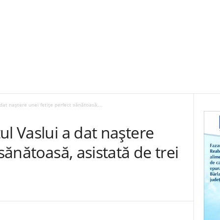
dat naștere unei fetițe perfect sănătoasă,...
ul Vaslui a dat naștere
 sănătoasă, asistată de trei