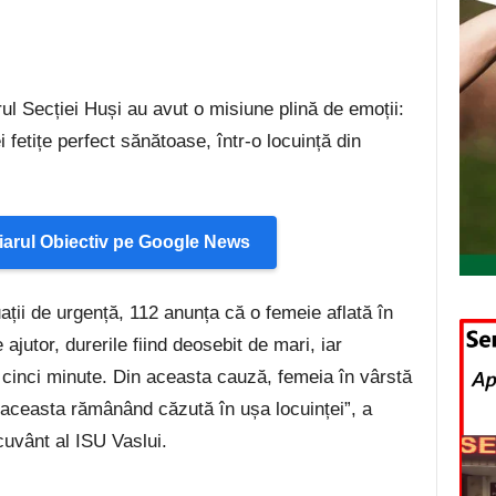
rul Secției Huși au avut o misiune plină de emoții:
 fetițe perfect sănătoase, într-o locuință din
arul Obiectiv pe Google News
ații de urgență, 112 anunța că o femeie aflată în
jutor, durerile fiind deosebit de mari, iar
în cinci minute. Din aceasta cauză, femeia în vârstă
 aceasta rămânând căzută în ușa locuinței”, a
cuvânt al ISU Vaslui.