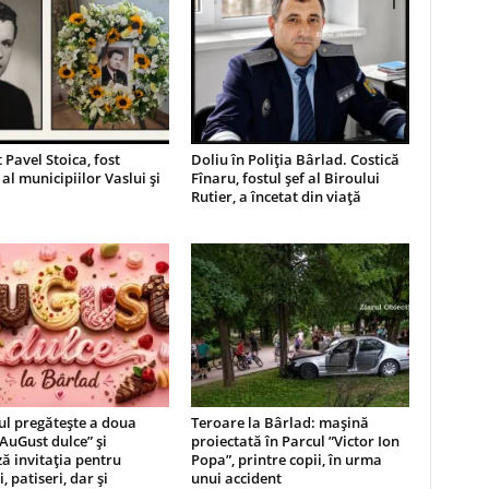
 Pavel Stoica, fost
Doliu în Poliția Bârlad. Costică
al municipiilor Vaslui și
Fînaru, fostul șef al Biroului
Rutier, a încetat din viață
ul pregătește a doua
Teroare la Bârlad: mașină
„AuGust dulce” și
proiectată în Parcul ”Victor Ion
ă invitația pentru
Popa”, printre copii, în urma
, patiseri, dar și
unui accident