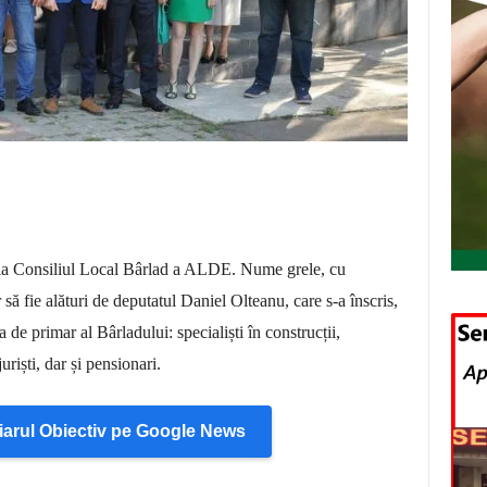
ți la Consiliul Local Bârlad a ALDE. Nume grele, cu
or să fie alături de deputatul Daniel Olteanu, care s-a înscris,
 de primar al Bârladului: specialiști în construcții,
uriști, dar și pensionari.
arul Obiectiv pe Google News