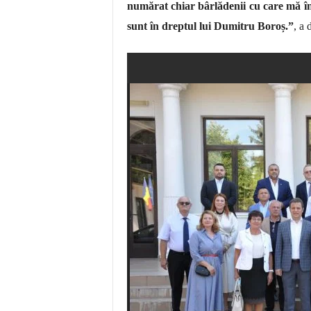
numărat chiar bârlădenii cu care mă înt
sunt în dreptul lui Dumitru Boroș.
”
, a 