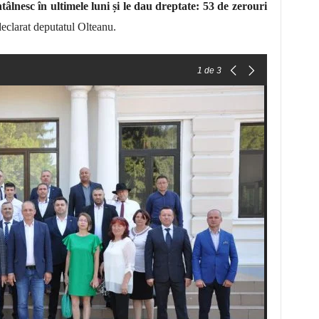
âlnesc în ultimele luni și le dau dreptate: 53 de zerouri
declarat deputatul Olteanu.
1
de 3