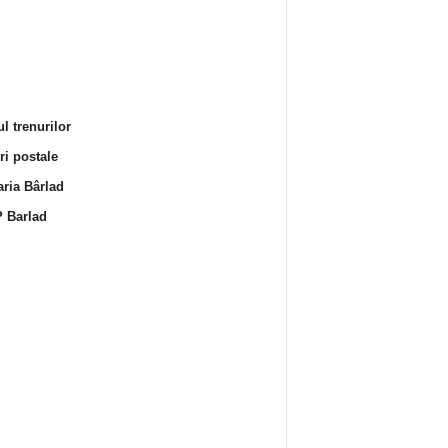
l trenurilor
i postale
ria Bârlad
 Barlad