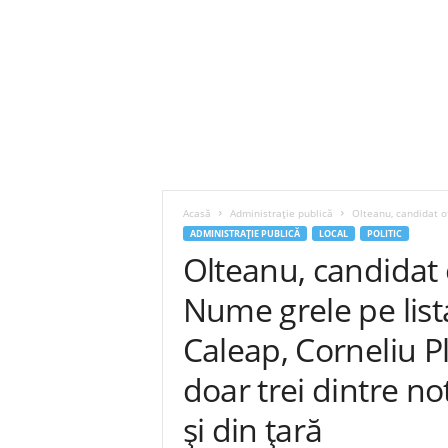
Acasă
Administrație publică
Olteanu, candidat of
ADMINISTRAȚIE PUBLICĂ
LOCAL
POLITIC
Olteanu, candidat o
Nume grele pe lista
Caleap, Corneliu P
doar trei dintre no
și din țară