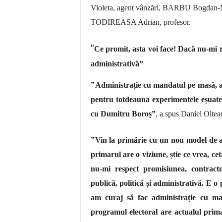
Violeta, agent vânzări, BARBU Bogdan-
TODIREASA Adrian, profesor.
”
Ce promit, asta voi face! Dacă nu-mi 
administrativă
”
”
Administrație cu mandatul pe masă, as
pentru totdeauna experimentele eșuate l
cu Dumitru Boroș
”
, a spus Daniel Oltea
”
Vin la primărie cu un nou model de a f
primarul are o viziune, știe ce vrea, cet
nu-mi respect promisiunea, contract
publică, politică și administrativă. E 
am curaj să fac administrație cu ma
programul electoral are actualul prima