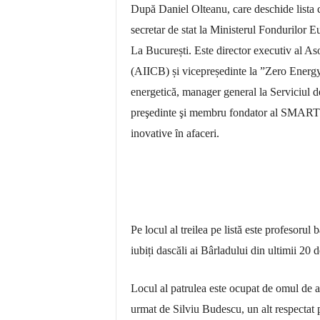
După Daniel Olteanu, care deschide lista c
secretar de stat la Ministerul Fondurilor 
La București. Este director executiv al Aso
(AIICB) și vicepreședinte la ”Zero Energy
energetică, manager general la Serviciul
preşedinte şi membru fondator al SMART Cl
inovative ȋn afaceri.
Pe locul al treilea pe listă este profesoru
iubiți dascăli ai Bârladului din ultimii 20 d
Locul al patrulea este ocupat de omul de a
urmat de Silviu Budescu, un alt respectat 