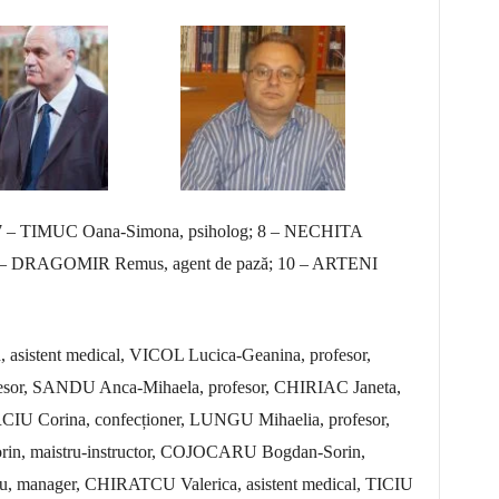
; 7 – TIMUC Oana-Simona, psiholog; 8 – NECHITA
r; 9 – DRAGOMIR Remus, agent de pază; 10 – ARTENI
sistent medical, VICOL Lucica-Geanina, profesor,
esor, SANDU Anca-Mihaela, profesor, CHIRIAC Janeta,
CIU Corina, confecționer, LUNGU Mihaelia, profesor,
in, maistru-instructor, COJOCARU Bogdan-Sorin,
u, manager, CHIRATCU Valerica, asistent medical, TICIU