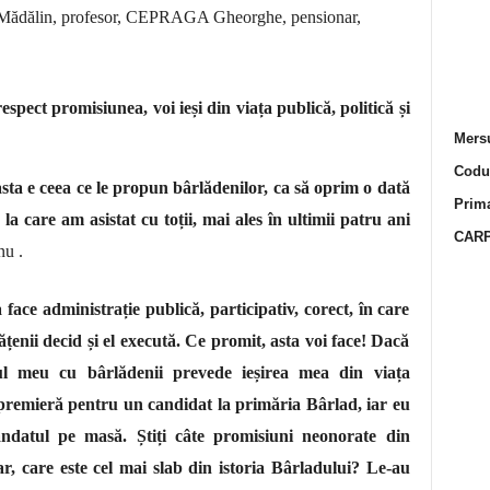
Mădălin, profesor, CEPRAGA Gheorghe, pensionar,
respect promisiunea,
voi ieși d
in viața publică, politică și
Mersu
Codur
ta e ceea ce le propun bârlădenilor, ca să oprim o dată
Prima
a care am asistat cu toții, mai ales în ultimii patru ani
CARP
nu .
ace administrație publică, participativ, corect, în care
ățenii decid și el execută. Ce promit, asta voi face! Dacă
ul meu cu bârlădenii prevede ieșirea mea din viața
o premieră pentru un candidat la primăria Bârlad, iar eu
ndatul pe masă. Știți câte promisiuni neonorate din
r, care este cel mai slab din istoria Bârladului? Le-au