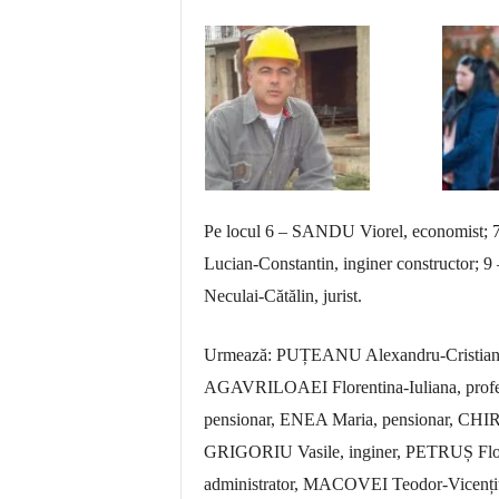
Pe locul 6 – SANDU Viorel, economist
Lucian-Constantin, inginer constructo
Neculai-Cătălin, jurist.
Urmează: PUȚEANU Alexandru-Cristian, a
AGAVRILOAEI Florentina-Iuliana, prof
pensionar, ENEA Maria, pensionar, CHIR
GRIGORIU Vasile, inginer, PETRUȘ Flor
administrator, MACOVEI Teodor-Vicenți