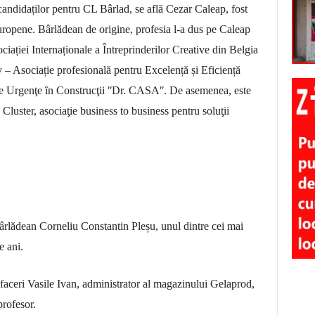
andidaților pentru CL Bârlad, se află Cezar Caleap, fost
Europene. Bârlădean de origine, profesia l-a dus pe Caleap
ciației Internaționale a Întreprinderilor Creative din Belgia
 – Asociație profesională pentru Excelență și Eficiență
 de Urgenţe ȋn Construcţii ʺDr. CASAʺ. De asemenea, este
uster, asociaţie business to business pentru soluţii
l bârlădean Corneliu Constantin Pleșu, unul dintre cei mai
e ani.
faceri Vasile Ivan, administrator al magazinului Gelaprod,
profesor.