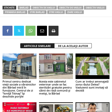
ETICHETE
BARLAD
OBIECTIV DE VASLUI
OBIECTIV DE VASLUI
OBIECTIV VASLUI
PRIMARIA BARLAD
STIRI BARLAD
STIRI VASLUI
ZIARE VASLUI
ARTICOLE SIMILARE
DE LA ACELAȘI AUTOR
Primul centru dedicat
Acesta este cabinetul
Cum ar trebui amenajată
vieții sociale a vârstnicilor
veterinar unde se fac
zona râului Delea?
din Bârlad intră în
sterilizări gratuite pentru
Vasluienii sunt invitați să
funcțiune. Centrul de zi
câinii de rasă comună și
decidă
”Ioniță Titinaș” își
metiși, la Bârlad
deschide porțile