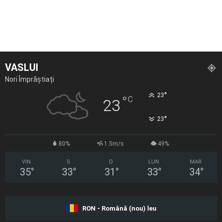
VASLUI
Nori Împrăștiați
°
23
°
C
23
°
23
80%
1.5m/s
49%
VIN
S
D
LUN
MAR
35
°
33
°
31
°
33
°
34
°
RON - Română (nou) leu