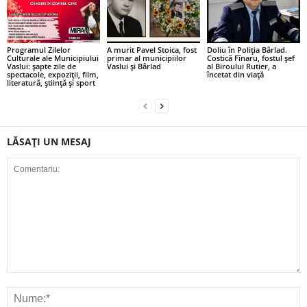
Programul Zilelor
A murit Pavel Stoica, fost
Doliu în Poliția Bârlad.
Culturale ale Municipiului
primar al municipiilor
Costică Fînaru, fostul șef
Vaslui: șapte zile de
Vaslui și Bârlad
al Biroului Rutier, a
spectacole, expoziții, film,
încetat din viață
literatură, știință și sport
LĂSAȚI UN MESAJ