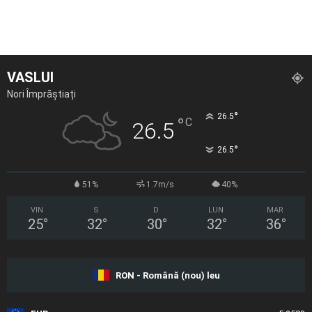
VASLUI
Nori Împrăștiați
°
26.5
°
C
26.5
°
26.5
51%
1.7m/s
40%
VIN
S
D
LUN
MAR
25
°
32
°
30
°
32
°
36
°
RON - Română (nou) leu