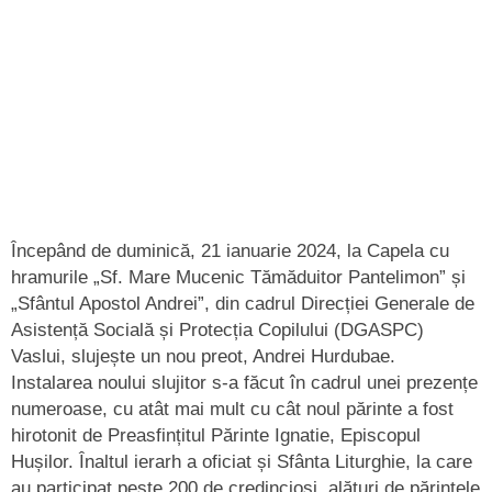
Începând de duminică, 21 ianuarie 2024, la Capela cu
hramurile „Sf. Mare Mucenic Tămăduitor Pantelimon” și
„Sfântul Apostol Andrei”, din cadrul Direcției Generale de
Asistență Socială și Protecția Copilului (DGASPC)
Vaslui, slujește un nou preot, Andrei Hurdubae.
Instalarea noului slujitor s-a făcut în cadrul unei prezențe
numeroase, cu atât mai mult cu cât noul părinte a fost
hirotonit de Preasfințitul Părinte Ignatie, Episcopul
Hușilor. Înaltul ierarh a oficiat și Sfânta Liturghie, la care
au participat peste 200 de credincioși, alături de părintele