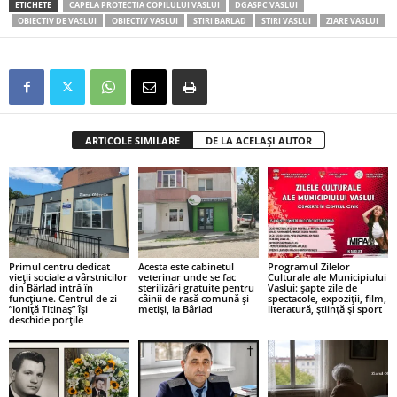
ETICHETE
CAPELA PROTECTIA COPILULUI VASLUI
DGASPC VASLUI
OBIECTIV DE VASLUI
OBIECTIV VASLUI
STIRI BARLAD
STIRI VASLUI
ZIARE VASLUI
ARTICOLE SIMILARE
DE LA ACELAȘI AUTOR
Primul centru dedicat
Acesta este cabinetul
Programul Zilelor
vieții sociale a vârstnicilor
veterinar unde se fac
Culturale ale Municipiului
din Bârlad intră în
sterilizări gratuite pentru
Vaslui: șapte zile de
funcțiune. Centrul de zi
câinii de rasă comună și
spectacole, expoziții, film,
”Ioniță Titinaș” își
metiși, la Bârlad
literatură, știință și sport
deschide porțile