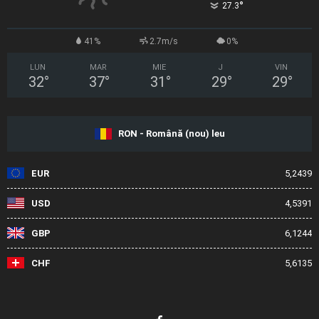
°
27.3
41%
2.7m/s
0%
LUN
MAR
MIE
J
VIN
32
°
37
°
31
°
29
°
29
°
RON - Română (nou) leu
EUR
5,2439
USD
4,5391
GBP
6,1244
CHF
5,6135