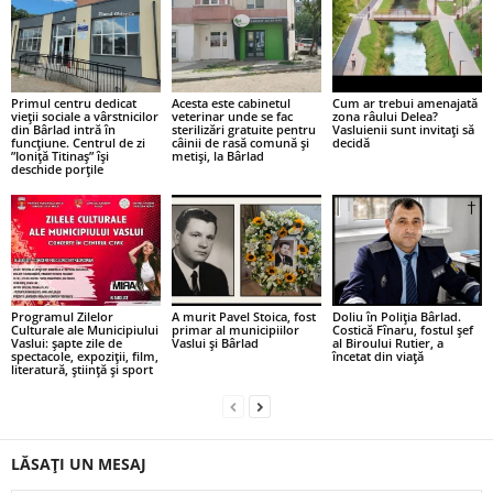
Primul centru dedicat
Acesta este cabinetul
Cum ar trebui amenajată
vieții sociale a vârstnicilor
veterinar unde se fac
zona râului Delea?
din Bârlad intră în
sterilizări gratuite pentru
Vasluienii sunt invitați să
funcțiune. Centrul de zi
câinii de rasă comună și
decidă
”Ioniță Titinaș” își
metiși, la Bârlad
deschide porțile
Programul Zilelor
A murit Pavel Stoica, fost
Doliu în Poliția Bârlad.
Culturale ale Municipiului
primar al municipiilor
Costică Fînaru, fostul șef
Vaslui: șapte zile de
Vaslui și Bârlad
al Biroului Rutier, a
spectacole, expoziții, film,
încetat din viață
literatură, știință și sport
LĂSAȚI UN MESAJ