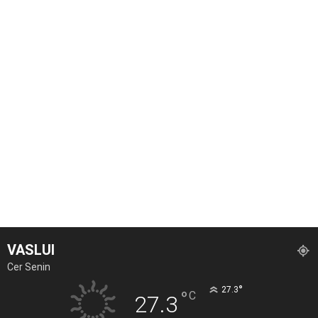
VASLUI
Cer Senin
°
27.3
°
C
27.3