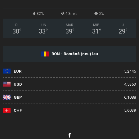
82%
4.3m/s
0%
D
LUN
MAR
MIE
J
30
°
33
°
39
°
31
°
29
°
RON - Română (nou) leu
EUR
5,2446
USD
4,5363
GBP
6,1088
CHF
5,6039