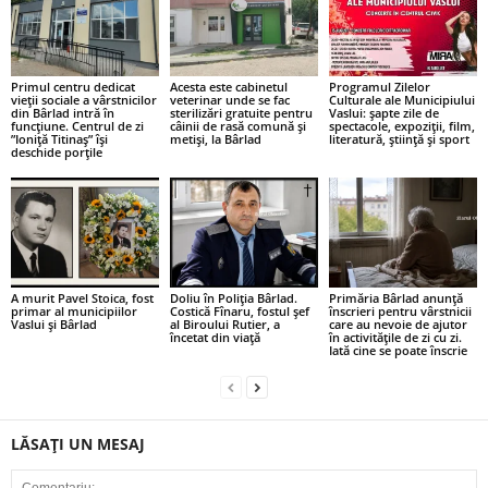
Primul centru dedicat
Acesta este cabinetul
Programul Zilelor
vieții sociale a vârstnicilor
veterinar unde se fac
Culturale ale Municipiului
din Bârlad intră în
sterilizări gratuite pentru
Vaslui: șapte zile de
funcțiune. Centrul de zi
câinii de rasă comună și
spectacole, expoziții, film,
”Ioniță Titinaș” își
metiși, la Bârlad
literatură, știință și sport
deschide porțile
A murit Pavel Stoica, fost
Doliu în Poliția Bârlad.
Primăria Bârlad anunță
primar al municipiilor
Costică Fînaru, fostul șef
înscrieri pentru vârstnicii
Vaslui și Bârlad
al Biroului Rutier, a
care au nevoie de ajutor
încetat din viață
în activitățile de zi cu zi.
Iată cine se poate înscrie
LĂSAȚI UN MESAJ