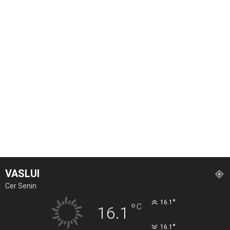
VASLUI
Cer Senin
°
16.1
°
C
16.1
°
16.1