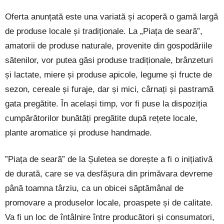
Oferta anunțată este una variată și acoperă o gamă largă
de produse locale și tradiționale. La „Piața de seară”,
amatorii de produse naturale, provenite din gospodăriile
sătenilor, vor putea găsi produse tradiționale, brânzeturi
și lactate, miere și produse apicole, legume și fructe de
sezon, cereale și furaje, dar și mici, cârnați și pastramă
gata pregătite. În același timp, vor fi puse la dispoziția
cumpărătorilor bunătăți pregătite după rețete locale,
plante aromatice și produse handmade.
”Piața de seară” de la Șuletea se dorește a fi o inițiativă
de durată, care se va desfășura din primăvara devreme
până toamna târziu, ca un obicei săptămânal de
promovare a produselor locale, proaspete și de calitate.
Va fi un loc de întâlnire între producători și consumatori,