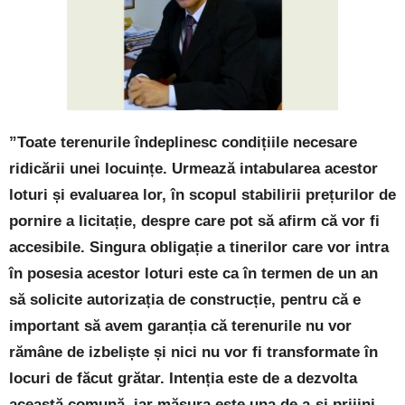
”Toate terenurile îndeplinesc condițiile necesare
ridicării unei locuințe. Urmează intabularea acestor
loturi și evaluarea lor, în scopul stabilirii prețurilor de
pornire a licitație, despre care pot să afirm că vor fi
accesibile. Singura obligație a tinerilor care vor intra
în posesia acestor loturi este ca în termen de un an
să solicite autorizația de construcție, pentru că e
important să avem garanția că terenurile nu vor
rămâne de izbeliște și nici nu vor fi transformate în
locuri de făcut grătar. Intenția este de a dezvolta
această comună, iar măsura este una de a-și prijini