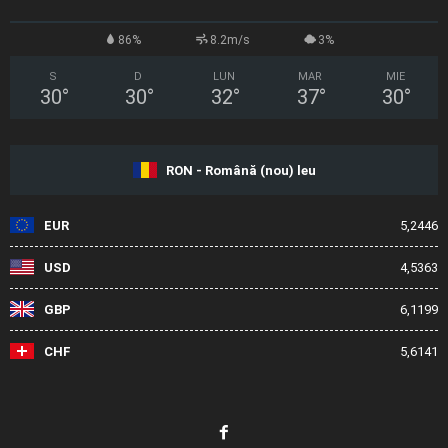
86%
8.2m/s
3%
S
D
LUN
MAR
MIE
30
°
30
°
32
°
37
°
30
°
RON - Română (nou) leu
EUR
5,2446
USD
4,5363
GBP
6,1199
CHF
5,6141