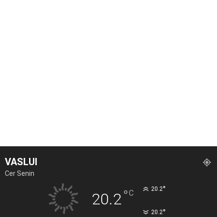
VASLUI
Cer Senin
°
20.2
°
C
20.2
°
20.2