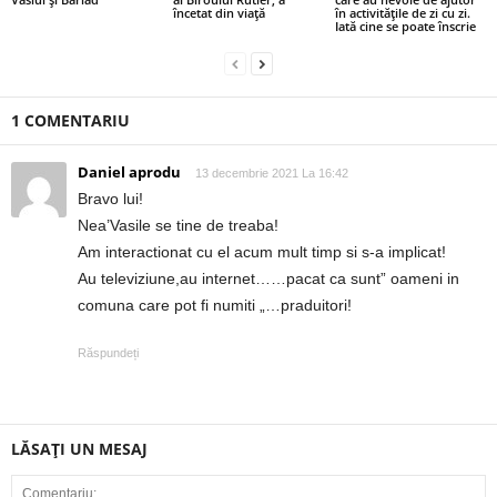
încetat din viață
în activitățile de zi cu zi.
Iată cine se poate înscrie
1 COMENTARIU
Daniel aprodu
13 decembrie 2021 La 16:42
Bravo lui!
Nea’Vasile se tine de treaba!
Am interactionat cu el acum mult timp si s-a implicat!
Au televiziune,au internet……pacat ca sunt” oameni in
comuna care pot fi numiti „…praduitori!
Răspundeți
LĂSAȚI UN MESAJ