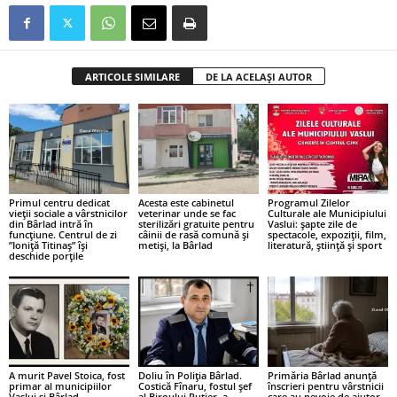
ARTICOLE SIMILARE
DE LA ACELAȘI AUTOR
Primul centru dedicat
Acesta este cabinetul
Programul Zilelor
vieții sociale a vârstnicilor
veterinar unde se fac
Culturale ale Municipiului
din Bârlad intră în
sterilizări gratuite pentru
Vaslui: șapte zile de
funcțiune. Centrul de zi
câinii de rasă comună și
spectacole, expoziții, film,
”Ioniță Titinaș” își
metiși, la Bârlad
literatură, știință și sport
deschide porțile
A murit Pavel Stoica, fost
Doliu în Poliția Bârlad.
Primăria Bârlad anunță
primar al municipiilor
Costică Fînaru, fostul șef
înscrieri pentru vârstnicii
Vaslui și Bârlad
al Biroului Rutier, a
care au nevoie de ajutor