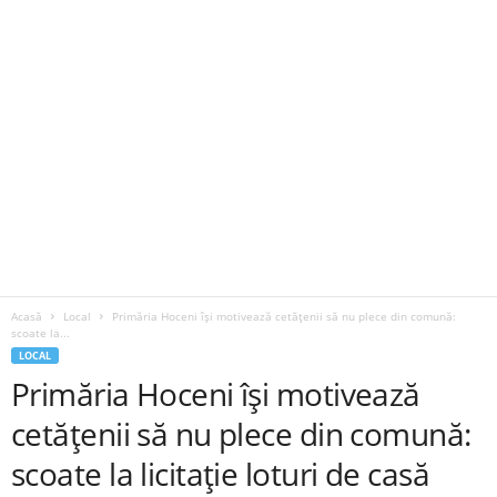
Acasă
Local
Primăria Hoceni își motivează cetățenii să nu plece din comună:
scoate la...
LOCAL
Primăria Hoceni își motivează
cetățenii să nu plece din comună:
scoate la licitație loturi de casă