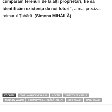
cumpărăm terenuri de la alți proprietari, fie să
identificăm existența de noi loturi”
, a mai precizat
primarul Țabără.
(Simona MIHĂILĂ)
ETICHETE
COMUNA HOCENI VASLUI
HOCENI
OBIECTIV DE VASLUI
OBIECTIV VASLUI
PRIMAR VASILE ȚABĂRĂ HOCENI
STIRI VASLUI
ZIARE VASLUI