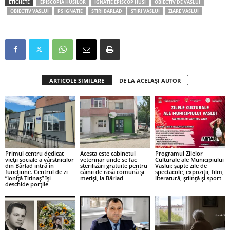
ETICHETE
EPISCOPIA HUSILOR
IGNATIE EPISCOP HUSI
OBIECTIV DE VASLUI
OBIECTIV VASLUI
PS IGNATIE
STIRI BARLAD
STIRI VASLUI
ZIARE VASLUI
ARTICOLE SIMILARE
DE LA ACELAȘI AUTOR
Primul centru dedicat
Acesta este cabinetul
Programul Zilelor
vieții sociale a vârstnicilor
veterinar unde se fac
Culturale ale Municipiului
din Bârlad intră în
sterilizări gratuite pentru
Vaslui: șapte zile de
funcțiune. Centrul de zi
câinii de rasă comună și
spectacole, expoziții, film,
”Ioniță Titinaș” își
metiși, la Bârlad
literatură, știință și sport
deschide porțile