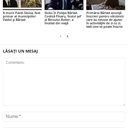
A murit Pavel Stoica, fost
Doliu în Poliția Bârlad.
Primăria Bârlad anunță
primar al municipiilor
Costică Fînaru, fostul șef
înscrieri pentru vârstnicii
Vaslui și Bârlad
al Biroului Rutier, a
care au nevoie de ajutor
încetat din viață
în activitățile de zi cu zi.
Iată cine se poate înscrie
LĂSAȚI UN MESAJ