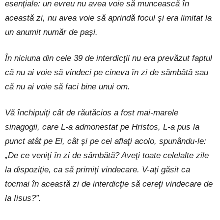
esenţiale: un evreu nu avea voie să muncească în
această zi, nu avea voie să aprindă focul și era limitat la
un anumit număr de pași.
În niciuna din cele 39 de interdicţii nu era prevăzut faptul
că nu ai voie să vindeci pe cineva în zi de sâmbătă sau
că nu ai voie să faci bine unui om.
Vă închipuiţi cât de răutăcios a fost mai-marele
sinagogii, care L-a admonestat pe Hristos, L-a pus la
punct atât pe El, cât și pe cei aflaţi acolo, spunându-le:
„De ce veniţi în zi de sâmbătă? Aveţi toate celelalte zile
la dispoziţie, ca să primiţi vindecare. V-aţi găsit ca
tocmai în această zi de interdicţie să cereţi vindecare de
la Iisus?”.