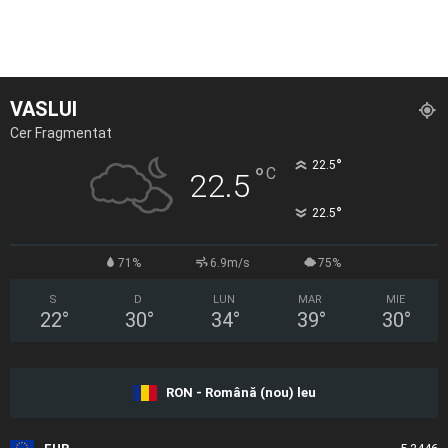
VASLUI
Cer Fragmentat
°
22.5
°
C
22.5
°
22.5
71%
6.9m/s
75%
S
D
LUN
MAR
MIE
22
°
30
°
34
°
39
°
30
°
RON - Română (nou) leu