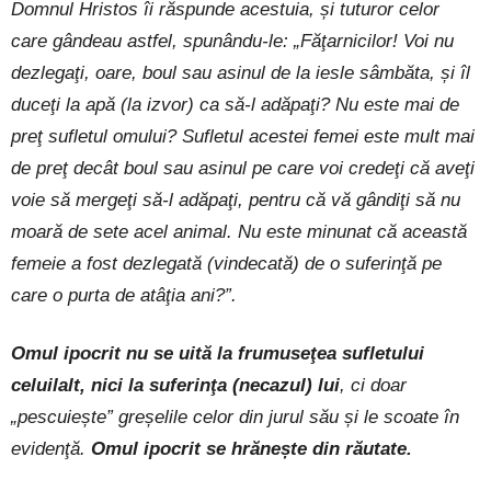
Domnul Hristos îi răspunde acestuia, și tuturor celor
care gândeau astfel, spunându-le: „Făţarnicilor! Voi nu
dezlegaţi, oare, boul sau asinul de la iesle sâmbăta, și îl
duceţi la apă (la izvor) ca să-l adăpaţi? Nu este mai de
preţ sufletul omului? Sufletul acestei femei este mult mai
de preţ decât boul sau asinul pe care voi credeţi că aveţi
voie să mergeţi să-l adăpaţi, pentru că vă gândiţi să nu
moară de sete acel animal. Nu este minunat că această
femeie a fost dezlegată (vindecată) de o suferinţă pe
care o purta de atâţia ani?”.
Omul ipocrit nu se uită la frumuseţea sufletului
celuilalt, nici la suferinţa (necazul) lui
, ci doar
„pescuiește” greșelile celor din jurul său și le scoate în
evidenţă.
Omul ipocrit se hrănește din răutate.