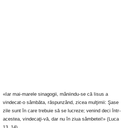
«Iar mai-marele sinagogii, mâniindu-se că Iisus a
vindecat-o sâmbăta, răspunzând, zicea mulţimii: Şase
zile sunt în care trebuie să se lucreze; venind deci într-
acestea, vindecaţi-vă, dar nu în ziua sâmbetei!» (Luca
13, 14)