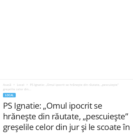
Acasă
Local
PS Ignatie: „Omul ipocrit se hrănește din răutate, „pescuiește”
greșelile celor din...
LOCAL
PS Ignatie: „Omul ipocrit se
hrănește din răutate, „pescuiește”
greșelile celor din jur și le scoate în