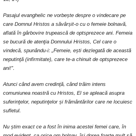
Pasajul evanghelic ne vorbește despre o vindecare pe
care Domnul Hristos a săvârșit-o cu o femeie bolnavă,
aflată în gârbovire trupească de optsprezece ani. Femeia
se bucură de atenţia Domnului Hristos, Cel care o
vindecă, spunându-i: „Femeie, ești dezlegată de această
neputinţă (infirmitate), care te-a chinuit de optsprezece
ani!”.
Atunci când avem credinţă, când trăim intens
comuniunea noastră cu Hristos, El se apleacă asupra
suferinţelor, neputinţelor și frământărilor care ne locuiesc
sufletul.
Nu știm exact ce a fost în inima acestei femei care, în
mod evident, ca orice om bolnav, își dorea foarte mult să