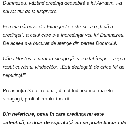
Dumnezeu, văzând credinţa deosebită a lui Avraam, i-a
salvat fiul de la junghiere.
Femeia gârbovă din Evanghelie este și ea o „fiică a
credinţei”, a celui care s-a încredinţat voii lui Dumnezeu.
De aceea s-a bucurat de atenţie din partea Domnului.
Când Hristos a intrat în sinagogă, s-a uitat înspre ea și a
rostit cuvântul vindecător: „Ești dezlegată de orice fel de
neputinţă!”.
Preasfinția Sa a creionat, din atitudinea mai marelui
sinagogii, profilul omului ipocrit:
Din nefericire, omul în care credinţa nu este
autentică, ci doar de suprafaţă, nu se poate bucura de