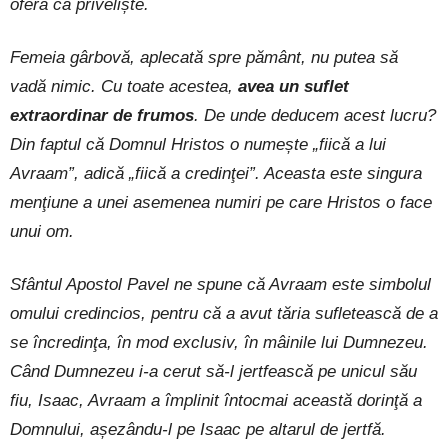
oferă ca priveliște.
Femeia gârbovă, aplecată spre pământ, nu putea să
vadă nimic. Cu toate acestea,
avea un suflet
extraordinar de frumos
. De unde deducem acest lucru?
Din faptul că Domnul Hristos o numește „fiică a lui
Avraam”, adică „fiică a credinţei”. Aceasta este singura
menţiune a unei asemenea numiri pe care Hristos o face
unui om.
Sfântul Apostol Pavel ne spune că Avraam este simbolul
omului credincios, pentru că a avut tăria sufletească de a
se încredinţa, în mod exclusiv, în mâinile lui Dumnezeu.
Când Dumnezeu i-a cerut să-l jertfească pe unicul său
fiu, Isaac, Avraam a împlinit întocmai această dorinţă a
Domnului, așezându-l pe Isaac pe altarul de jertfă.