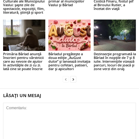
Culturale ale Municipiului
primar al municipiilor
Costică Fînaru, fostul șef
Vaslui: șapte zile de
Vaslui și Bârlad
al Biroului Rutier, a
spectacole, expoziții, film,
încetat din viață
literatură, știință și sport
Primăria Bârlad anunță
Bârladul pregătește a
Dezinsecție programată la
înscrieri pentru vârstnicii
doua ediție „AuGust
Bârlad în nopțile de 7 și 8
care au nevoie de ajutor
dulce” și lansează invitația
iulie. Intervențiile vizează
în activitățile de zi cu zi.
pentru cofetari, patiseri,
parcuri, locuri de joacă și
Iată cine se poate înscrie
dar și apicultori
zone verzi din oraș
LĂSAȚI UN MESAJ