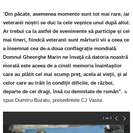
”
Din păcate, asemenea momente sunt tot mai rare, iar
veteranii noștri se duc la cele veșnice unul după altul.
Ar trebui ca la astfel de evenimente să participe și cei
mai tineri, fiindcă veteranii sunt mărturii vii a ceea ce
a însemnat cea de-a doua conflagrație mondială.
Domnul Gheorghe Marin ne învaţă că datoria noastră
morală este aceea de a cinsti memoria înaintaşilor
care au plătit cel mai scump preţ, acela al vieţii, şi al
celor care au trăit în condiţii dificile, de război,
departe de cei dragi, însă cu demnitate de român”
, a
spus Dumitru Buzatu, președintele CJ Vaslui.
1
de 3