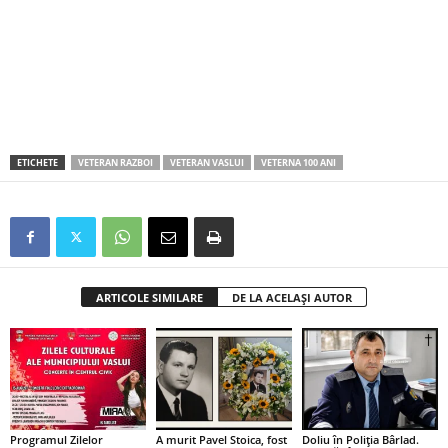
ETICHETE
VETERAN RAZBOI
VETERAN VASLUI
VETERNA 100 ANI
ARTICOLE SIMILARE
DE LA ACELAȘI AUTOR
Programul Zilelor
A murit Pavel Stoica, fost
Doliu în Poliția Bârlad.