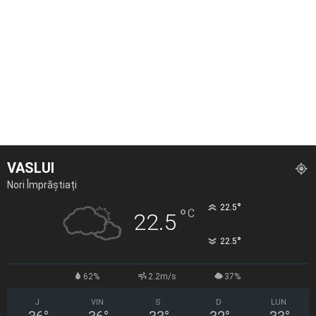
VASLUI
Nori Împrăștiați
°
22.5
°
C
22.5
°
22.5
62%
2.2m/s
37%
J
VIN
S
D
LUN