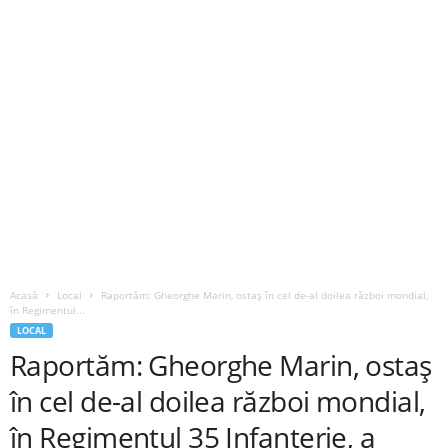
Acasă
Local
Raportăm: Gheorghe Marin, ostaș în cel de-al doilea război mondial,
în Regimentul...
LOCAL
Raportăm: Gheorghe Marin, ostaș
în cel de-al doilea război mondial,
în Regimentul 35 Infanterie, a