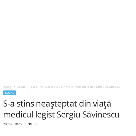
Acasă
Local
S-a stins neașteptat din viață medicul legist Sergiu Săvinescu
LOCAL
S-a stins neașteptat din viață
medicul legist Sergiu Săvinescu
28 mai 2026
0