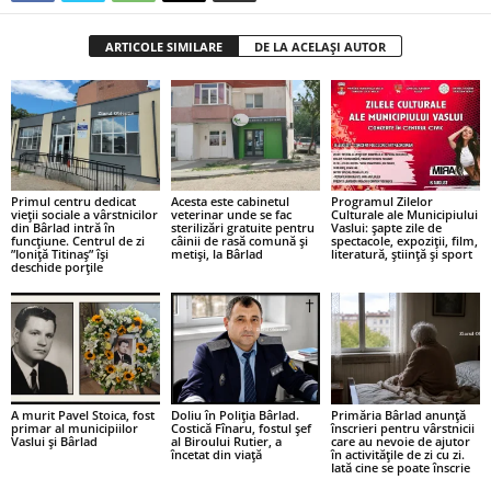
ARTICOLE SIMILARE
DE LA ACELAȘI AUTOR
Primul centru dedicat
Acesta este cabinetul
Programul Zilelor
vieții sociale a vârstnicilor
veterinar unde se fac
Culturale ale Municipiului
din Bârlad intră în
sterilizări gratuite pentru
Vaslui: șapte zile de
funcțiune. Centrul de zi
câinii de rasă comună și
spectacole, expoziții, film,
”Ioniță Titinaș” își
metiși, la Bârlad
literatură, știință și sport
deschide porțile
A murit Pavel Stoica, fost
Doliu în Poliția Bârlad.
Primăria Bârlad anunță
primar al municipiilor
Costică Fînaru, fostul șef
înscrieri pentru vârstnicii
Vaslui și Bârlad
al Biroului Rutier, a
care au nevoie de ajutor
încetat din viață
în activitățile de zi cu zi.
Iată cine se poate înscrie