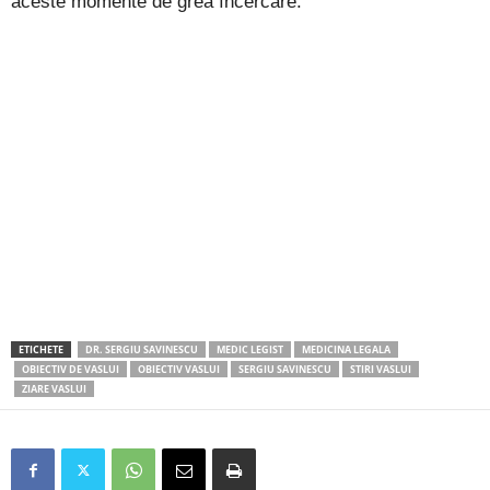
aceste momente de grea încercare.
ETICHETE
DR. SERGIU SAVINESCU
MEDIC LEGIST
MEDICINA LEGALA
OBIECTIV DE VASLUI
OBIECTIV VASLUI
SERGIU SAVINESCU
STIRI VASLUI
ZIARE VASLUI