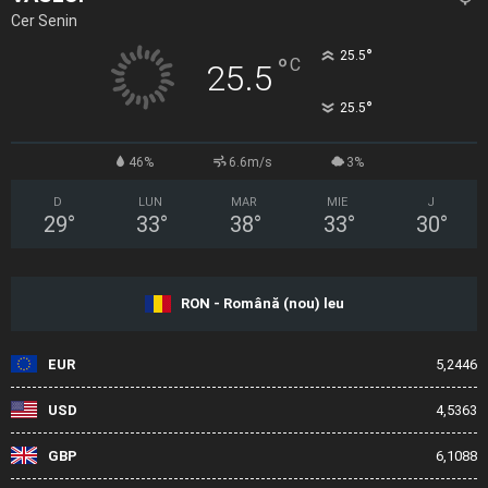
Cer Senin
°
25.5
°
C
25.5
°
25.5
46%
6.6m/s
3%
D
LUN
MAR
MIE
J
29
°
33
°
38
°
33
°
30
°
RON - Română (nou) leu
EUR
5,2446
USD
4,5363
GBP
6,1088