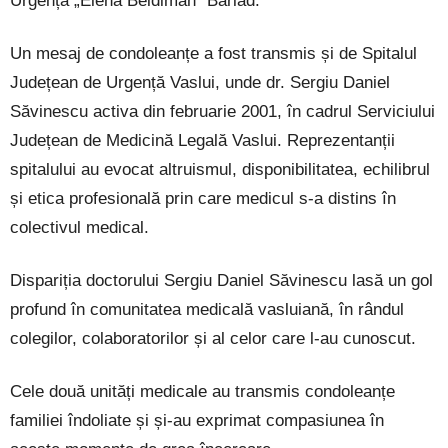
Urgență „Elena Beldiman” Bârlad.
Un mesaj de condoleanțe a fost transmis și de Spitalul
Județean de Urgență Vaslui, unde dr. Sergiu Daniel
Săvinescu activa din februarie 2001, în cadrul Serviciului
Județean de Medicină Legală Vaslui. Reprezentanții
spitalului au evocat altruismul, disponibilitatea, echilibrul
și etica profesională prin care medicul s-a distins în
colectivul medical.
Dispariția doctorului Sergiu Daniel Săvinescu lasă un gol
profund în comunitatea medicală vasluiană, în rândul
colegilor, colaboratorilor și al celor care l-au cunoscut.
Cele două unități medicale au transmis condoleanțe
familiei îndoliate și și-au exprimat compasiunea în