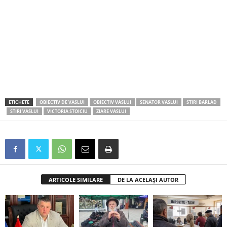
ETICHETE
OBIECTIV DE VASLUI
OBIECTIV VASLUI
SENATOR VASLUI
STIRI BARLAD
STIRI VASLUI
VICTORIA STOICIU
ZIARE VASLUI
ARTICOLE SIMILARE
DE LA ACELAȘI AUTOR