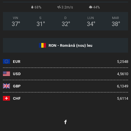
68%
3.2m/s
44%
VIN
S
D
LUN
MAR
37
°
31
°
32
°
34
°
38
°
RON - Română (nou) leu
EUR
5,2548
USD
4,5610
GBP
6,1349
CHF
5,6114