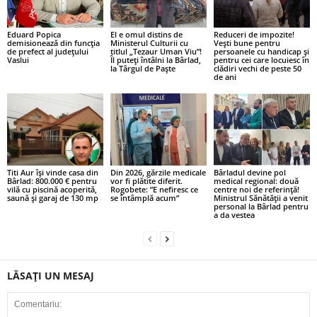
Eduard Popica
El e omul distins de
Reduceri de impozite!
demisionează din funcția
Ministerul Culturii cu
Vești bune pentru
de prefect al județului
titlul „Tezaur Uman Viu”!
persoanele cu handicap și
Vaslui
Îl puteți întâlni la Bârlad,
pentru cei care locuiesc în
la Târgul de Paște
clădiri vechi de peste 50
de ani
Titi Aur își vinde casa din
Din 2026, gărzile medicale
Bârladul devine pol
Bârlad: 800.000 € pentru
vor fi plătite diferit.
medical regional: două
vilă cu piscină acoperită,
Rogobete: ”E nefiresc ce
centre noi de referință!
saună și garaj de 130 mp
se întâmplă acum”
Ministrul Sănătății a venit
personal la Bârlad pentru
a da vestea
LĂSAȚI UN MESAJ