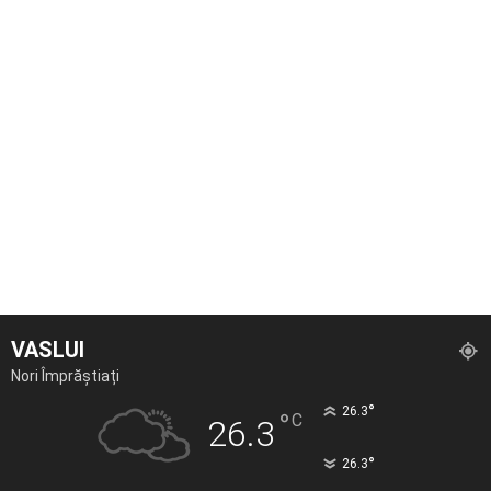
VASLUI
Nori Împrăștiați
°
26.3
°
C
26.3
°
26.3