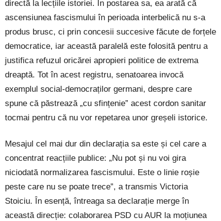
directă la lecțiile istoriei. În postarea sa, ea arată că
ascensiunea fascismului în perioada interbelică nu s-a
produs brusc, ci prin concesii succesive făcute de forțele
democratice, iar această paralelă este folosită pentru a
justifica refuzul oricărei apropieri politice de extrema
dreaptă. Tot în acest registru, senatoarea invocă
exemplul social-democraților germani, despre care
spune că păstrează „cu sfințenie” acest cordon sanitar
tocmai pentru că nu vor repetarea unor greșeli istorice.
Mesajul cel mai dur din declarația sa este și cel care a
concentrat reacțiile publice: „Nu pot și nu voi gira
niciodată normalizarea fascismului. Este o linie roșie
peste care nu se poate trece”, a transmis Victoria
Stoiciu. În esență, întreaga sa declarație merge în
această direcție: colaborarea PSD cu AUR la moțiunea