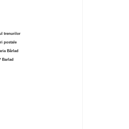
l trenurilor
i postale
ria Bârlad
 Barlad