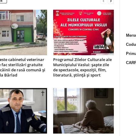
OR
Mersu
Codur
Prima
este cabinetul veterinar
Programul Zilelor Culturale ale
CARP
 fac sterilizări gratuite
Municipiului Vaslui: șapte zile
câinii de rasă comună și
de spectacole, expoziții, film,
 la Bârlad
literatură, știință și sport