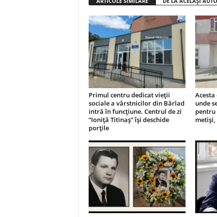
ARTICOLE SIMILARE
DE LA ACELAȘI AUT
Primul centru dedicat vieții
Acesta 
sociale a vârstnicilor din Bârlad
unde se
intră în funcțiune. Centrul de zi
pentru 
”Ioniță Titinaș” își deschide
metiși,
porțile