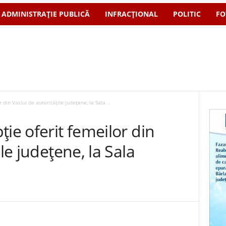
ADMINISTRAȚIE PUBLICĂ
INFRACȚIONAL
POLITIC
FO
 din Vaslui de autoritățile județene, la Sala...
ie oferit femeilor din
ile județene, la Sala