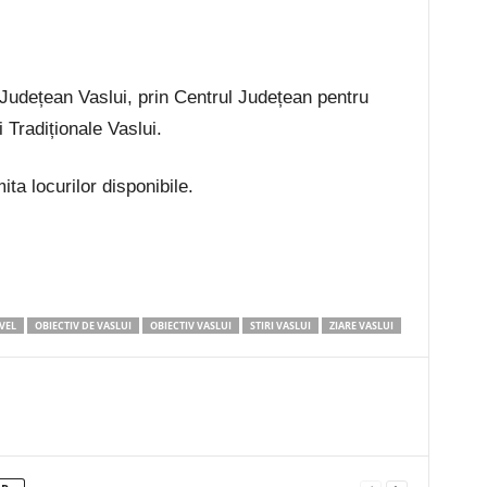
 Județean Vaslui, prin Centrul Județean pentru
Tradiționale Vaslui.
ita locurilor disponibile.
VEL
OBIECTIV DE VASLUI
OBIECTIV VASLUI
STIRI VASLUI
ZIARE VASLUI