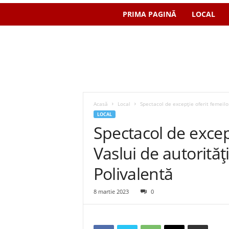
PRIMA PAGINĂ
LOCAL
Acasă
Local
Spectacol de excepție oferit femeilor
LOCAL
Spectacol de excepț
Vaslui de autorităț
Polivalentă
8 martie 2023
0