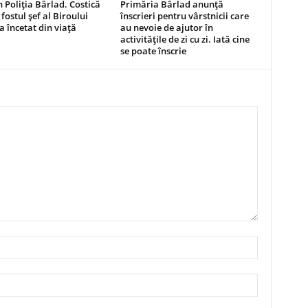
n Poliția Bârlad. Costică
Primăria Bârlad anunță
 fostul șef al Biroului
înscrieri pentru vârstnicii care
 a încetat din viață
au nevoie de ajutor în
activitățile de zi cu zi. Iată cine
se poate înscrie