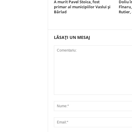
A murit Pavel Stoica, fost
Doliu î
primar al municipiilor Vaslui și
Fînaru,
Bârlad
Rutier,
LĂSAȚI UN MESAJ