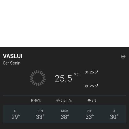
VASLUI
Cer Senin
°
25.5
°
C
25.5
°
25.5
46%
6.6m/s
3%
D
LUN
MAR
MIE
J
29
°
33
°
38
°
33
°
30
°