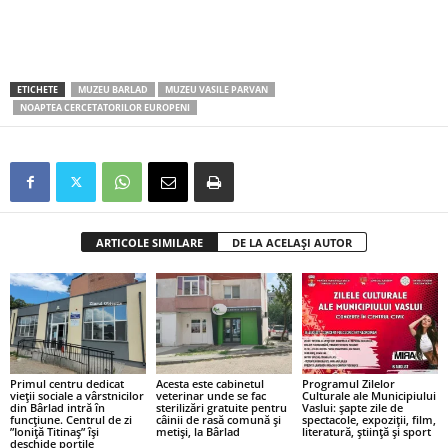
ETICHETE
MUZEU BARLAD
MUZEU VASILE PARVAN
NOAPTEA CERCETATORILOR EUROPENI
ARTICOLE SIMILARE
DE LA ACELAȘI AUTOR
Primul centru dedicat
Acesta este cabinetul
Programul Zilelor
vieții sociale a vârstnicilor
veterinar unde se fac
Culturale ale Municipiului
din Bârlad intră în
sterilizări gratuite pentru
Vaslui: șapte zile de
funcțiune. Centrul de zi
câinii de rasă comună și
spectacole, expoziții, film,
”Ioniță Titinaș” își
metiși, la Bârlad
literatură, știință și sport
deschide porțile