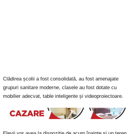
Clădirea școlii a fost consolidată, au fost amenajate
grupuri sanitare moderne, clasele au fost dotate cu
mobilier adecvat, table inteligente și videoproiectoare.
Elevii vor avea la dispoziție de acum înainte și un teren