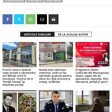
SCOALA ZORLENI
STIRI VASLUI
ZIARE VASLUI
ARTICOLE SIMILARE
DE LA ACELAȘI AUTOR
Primul centru dedicat
Acesta este cabinetul
Programul Zilelor
vieții sociale a vârstnicilor
veterinar unde se fac
Culturale ale Municipiului
din Bârlad intră în
sterilizări gratuite pentru
Vaslui: șapte zile de
funcțiune. Centrul de zi
câinii de rasă comună și
spectacole, expoziții, film,
”Ioniță Titinaș” își
metiși, la Bârlad
literatură, știință și sport
deschide porțile