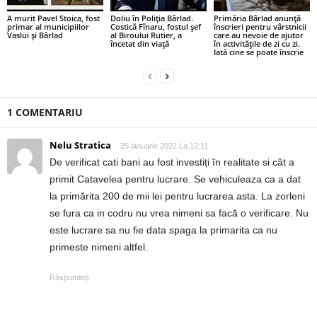
A murit Pavel Stoica, fost
Doliu în Poliția Bârlad.
Primăria Bârlad anunță
primar al municipiilor
Costică Fînaru, fostul șef
înscrieri pentru vârstnicii
Vaslui și Bârlad
al Biroului Rutier, a
care au nevoie de ajutor
încetat din viață
în activitățile de zi cu zi.
Iată cine se poate înscrie
1 COMENTARIU
Nelu Stratica
25 ianuarie 2022 La 12:11
De verificat cati bani au fost investiți în realitate si cât a
primit Catavelea pentru lucrare. Se vehiculeaza ca a dat
la primărita 200 de mii lei pentru lucrarea asta. La zorleni
se fura ca in codru nu vrea nimeni sa facă o verificare. Nu
este lucrare sa nu fie data spaga la primarita ca nu
primeste nimeni altfel.
Răspundeți