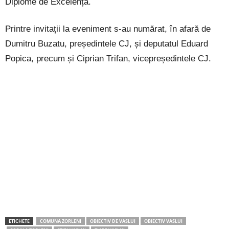
Diplome de Excelență.
Printre invitații la eveniment s-au numărat, în afară de
Dumitru Buzatu, președintele CJ, și deputatul Eduard
Popica, precum și Ciprian Trifan, vicepreședintele CJ.
ETICHETE
COMUNA ZORLENI
OBIECTIV DE VASLUI
OBIECTIV VASLUI