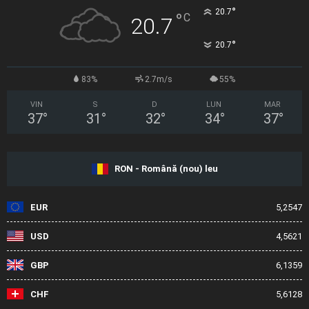
°
20.7
°
C
20.7
°
20.7
83%
2.7m/s
55%
VIN
S
D
LUN
MAR
37
°
31
°
32
°
34
°
37
°
RON - Română (nou) leu
EUR
5,2547
USD
4,5621
GBP
6,1359
CHF
5,6128