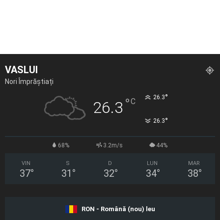
VASLUI
Nori Împrăștiați
°
26.3
°
C
26.3
°
26.3
68%
3.2m/s
44%
VIN
S
D
LUN
MAR
37
°
31
°
32
°
34
°
38
°
RON - Română (nou) leu