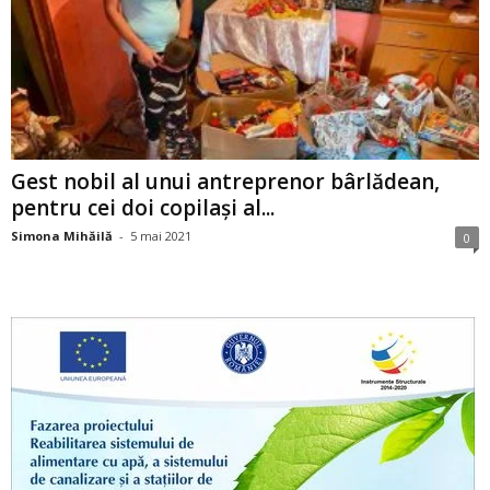
Gest nobil al unui antreprenor bârlădean,
pentru cei doi copilași al...
Simona Mihăilă
-
5 mai 2021
0