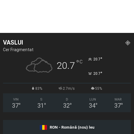
VASLUI
Cer Fragmentat
°
20.7
°
C
20.7
°
20.7
83%
2.7m/s
55%
VIN
S
D
LUN
MAR
37
°
31
°
32
°
34
°
37
°
RON - Română (nou) leu