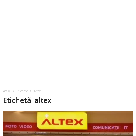
Acasă
Etichete
Altex
Etichetă: altex