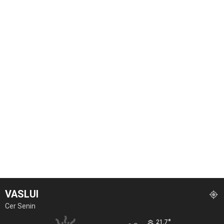
VASLUI
Cer Senin
°
21.7