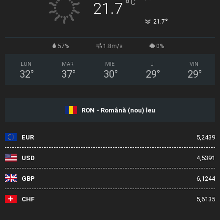
°
C
21.7
°
21.7
57%
1.8m/s
0%
LUN
MAR
MIE
J
VIN
32
°
37
°
30
°
29
°
29
°
RON - Română (nou) leu
EUR
5,2439
USD
4,5391
GBP
6,1244
CHF
5,6135