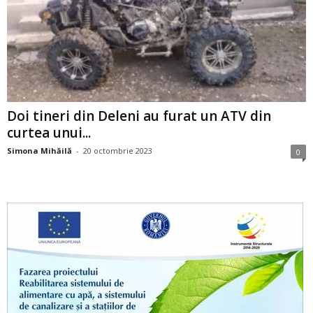
Doi tineri din Deleni au furat un ATV din
curtea unui...
Simona Mihăilă
-
20 octombrie 2023
0