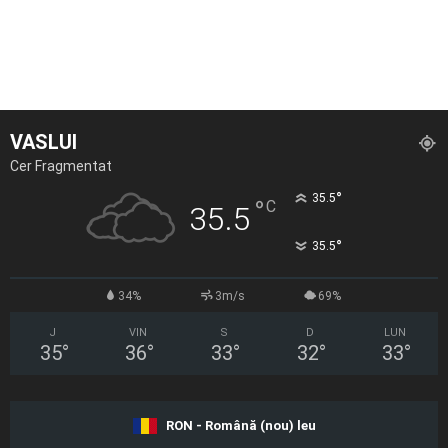
VASLUI
Cer Fragmentat
°
35.5
°
C
35.5
°
35.5
34%
3m/s
69%
J
VIN
S
D
LUN
35
°
36
°
33
°
32
°
33
°
RON - Română (nou) leu