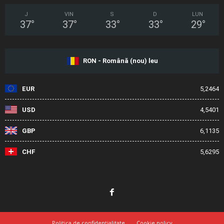
J
VIN
S
D
LUN
37
°
37
°
33
°
33
°
29
°
RON - Română (nou) leu
EUR
5,2464
USD
4,5401
GBP
6,1135
CHF
5,6295
Politica de confidențialitate
Cookie policy