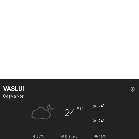
VASLUI
Câțiva Nori
°
24
°
C
24
°
24
57%
0.8m/s
16%