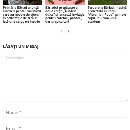
Primăria Bârlad anunță
Bârladul pregătește a
Teroare la Bârlad: mașină
înscrieri pentru vârstnicii
doua ediție „AuGust
proiectată în Parcul
care au nevoie de ajutor
dulce” și lansează invitația
”Victor Ion Popa”, printre
în activitățile de zi cu zi.
pentru cofetari, patiseri,
copii, în urma unui
Iată cine se poate înscrie
dar și apicultori
accident
LĂSAȚI UN MESAJ