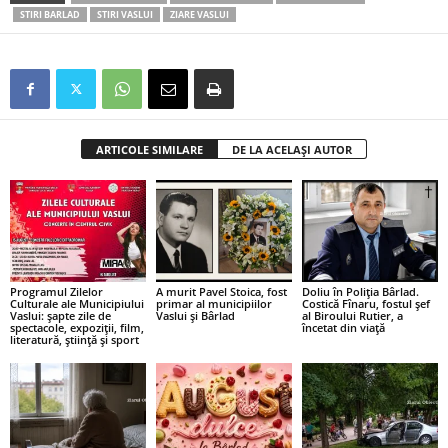
STIRI BARLAD
STIRI VASLUI
ZIARE VASLUI
ARTICOLE SIMILARE
DE LA ACELAȘI AUTOR
Programul Zilelor
A murit Pavel Stoica, fost
Doliu în Poliția Bârlad.
Culturale ale Municipiului
primar al municipiilor
Costică Fînaru, fostul șef
Vaslui: șapte zile de
Vaslui și Bârlad
al Biroului Rutier, a
spectacole, expoziții, film,
încetat din viață
literatură, știință și sport