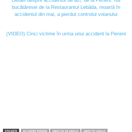
Detalii despre accidentul de azi, de la Perieni: fiul
bucătăresei de la Restaurantul Lebăda, moartă în
accidentul din mai, a pierdut controlul volanului
(VIDEO) Cinci victime în urma unui accident la Perieni
ETICHETE
ACCIDENT PERIENI
OBIECTIV DE VASLUI
OBIECTIV VASLUI