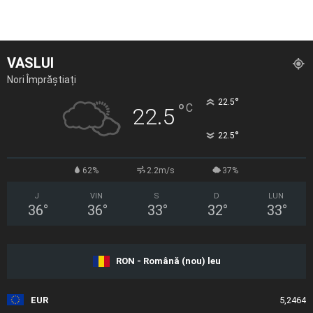
VASLUI
Nori Împrăștiați
°
22.5
°
C
22.5
°
22.5
62%
2.2m/s
37%
J
VIN
S
D
LUN
36
°
36
°
33
°
32
°
33
°
RON - Română (nou) leu
EUR
5,2464