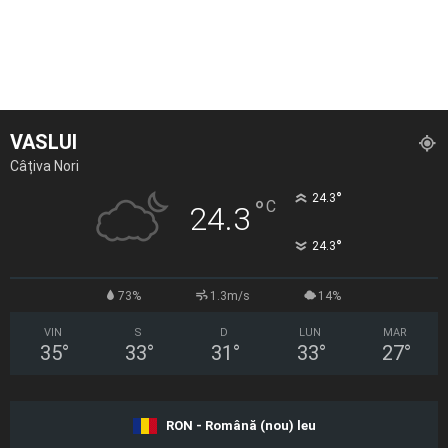
VASLUI
Câțiva Nori
°
24.3
°
C
24.3
°
24.3
73%
1.3m/s
14%
VIN
S
D
LUN
MAR
35
°
33
°
31
°
33
°
27
°
RON - Română (nou) leu