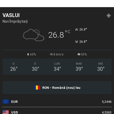
VASLUI
Nori Împrăștiați
°
26.8
°
C
26.8
°
26.8
60%
8.6m/s
50%
S
D
LUN
MAR
MIE
26
°
30
°
34
°
39
°
30
°
RON - Română (nou) leu
EUR
5,2446
USD
4,5363