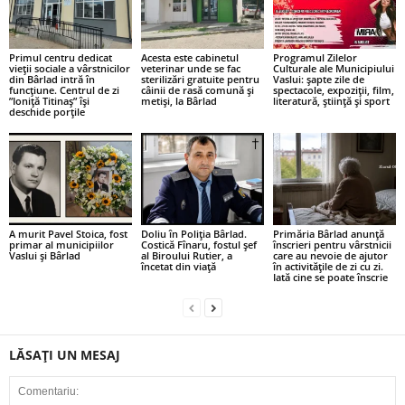
Primul centru dedicat
Acesta este cabinetul
Programul Zilelor
vieții sociale a vârstnicilor
veterinar unde se fac
Culturale ale Municipiului
din Bârlad intră în
sterilizări gratuite pentru
Vaslui: șapte zile de
funcțiune. Centrul de zi
câinii de rasă comună și
spectacole, expoziții, film,
”Ioniță Titinaș” își
metiși, la Bârlad
literatură, știință și sport
deschide porțile
A murit Pavel Stoica, fost
Doliu în Poliția Bârlad.
Primăria Bârlad anunță
primar al municipiilor
Costică Fînaru, fostul șef
înscrieri pentru vârstnicii
Vaslui și Bârlad
al Biroului Rutier, a
care au nevoie de ajutor
încetat din viață
în activitățile de zi cu zi.
Iată cine se poate înscrie
LĂSAȚI UN MESAJ