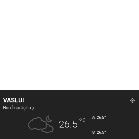
VASLUI
Nori Împrăștiați
°
26.5
°
C
26.5
°
26.5