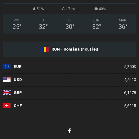
51%
1.7m/s
40%
VIN
S
D
LUN
MAR
25
°
32
°
30
°
32
°
36
°
RON - Română (nou) leu
EUR
5,2503
USD
4,5410
GBP
6,1278
CHF
5,6215