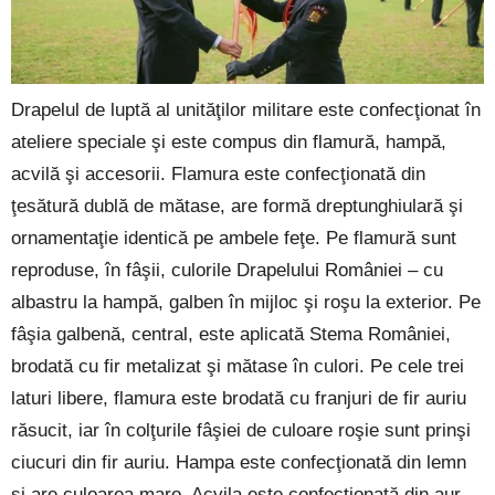
Drapelul de luptă al unităţilor militare este confecţionat în
ateliere speciale şi este compus din flamură, hampă,
acvilă şi accesorii. Flamura este confecţionată din
ţesătură dublă de mătase, are formă dreptunghiulară şi
ornamentaţie identică pe ambele feţe. Pe flamură sunt
reproduse, în fâşii, culorile Drapelului României – cu
albastru la hampă, galben în mijloc şi roşu la exterior. Pe
fâşia galbenă, central, este aplicată Stema României,
brodată cu fir metalizat şi mătase în culori. Pe cele trei
laturi libere, flamura este brodată cu franjuri de fir auriu
răsucit, iar în colţurile fâşiei de culoare roşie sunt prinşi
ciucuri din fir auriu. Hampa este confecţionată din lemn
și are culoarea maro. Acvila este confecţionată din aur,