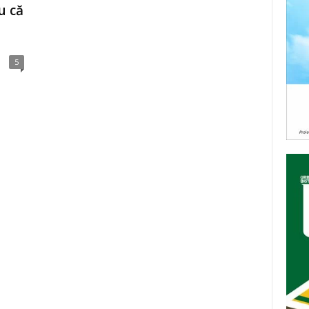
u că
5