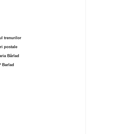
l trenurilor
i postale
ria Bârlad
 Barlad