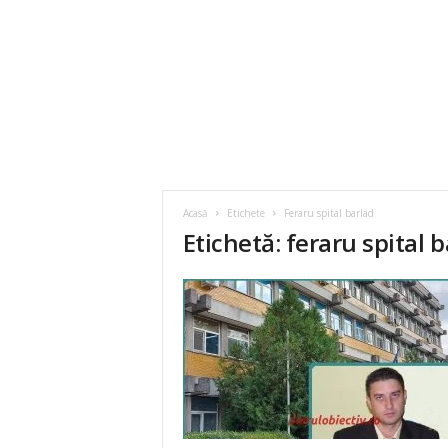
Acasă
Etichete
Feraru spital barlad
Etichetă: feraru spital 