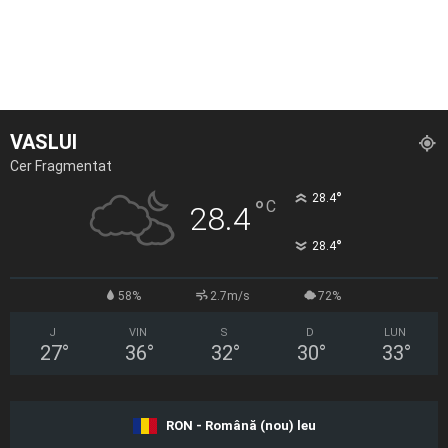
VASLUI
Cer Fragmentat
°
28.4
°
C
28.4
°
28.4
58%
2.7m/s
72%
J
VIN
S
D
LUN
27
°
36
°
32
°
30
°
33
°
RON - Română (nou) leu