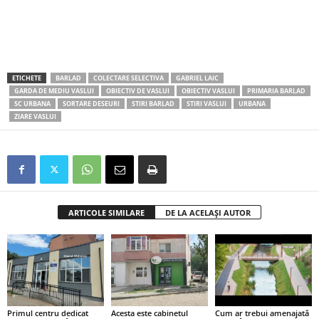
ETICHETE
BARLAD
COLECTARE SELECTIVA
GABRIEL LAIC
GARDA DE MEDIU VASLUI
OBIECTIV DE VASLUI
OBIECTIV VASLUI
PRIMARIA BARLAD
SC URBANA
SORTARE DESEURI
STIRI BARLAD
STIRI VASLUI
URBANA
ZIARE VASLUI
ARTICOLE SIMILARE
DE LA ACELAȘI AUTOR
Primul centru dedicat
Acesta este cabinetul
Cum ar trebui amenajată