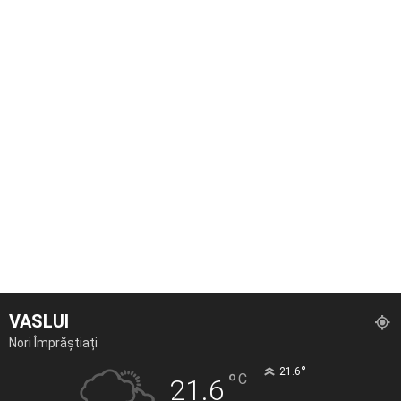
VASLUI
Nori Împrăștiați
°
21.6
°
C
21.6