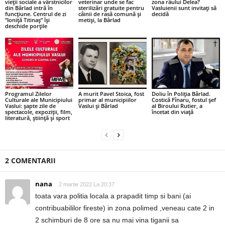
vieții sociale a vârstnicilor
veterinar unde se fac
zona râului Delea?
din Bârlad intră în
sterilizări gratuite pentru
Vasluienii sunt invitați să
funcțiune. Centrul de zi
câinii de rasă comună și
decidă
”Ioniță Titinaș” își
metiși, la Bârlad
deschide porțile
Programul Zilelor
A murit Pavel Stoica, fost
Doliu în Poliția Bârlad.
Culturale ale Municipiului
primar al municipiilor
Costică Fînaru, fostul șef
Vaslui: șapte zile de
Vaslui și Bârlad
al Biroului Rutier, a
spectacole, expoziții, film,
încetat din viață
literatură, știință și sport
2 COMENTARII
nana
2 martie 2022 La 20:37
toata vara politia locala a prapadit timp si bani (ai
contribuabililor fireste) in zona polimed ,veneau cate 2 in
2 schimburi de 8 ore sa nu mai vina tiganii sa