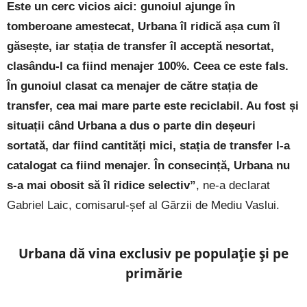
Este un cerc vicios aici: gunoiul ajunge în
tomberoane amestecat, Urbana îl ridică așa cum îl
găsește, iar stația de transfer îl acceptă nesortat,
clasându-l ca fiind menajer 100%. Ceea ce este fals.
În gunoiul clasat ca menajer de către stația de
transfer, cea mai mare parte este reciclabil. Au fost și
situații când Urbana a dus o parte din deșeuri
sortată, dar fiind cantități mici, stația de transfer l-a
catalogat ca fiind menajer. În consecință, Urbana nu
s-a mai obosit să îl ridice selectiv”
, ne-a declarat
Gabriel Laic, comisarul-șef al Gărzii de Mediu Vaslui.
Urbana dă vina exclusiv pe populație și pe
primărie