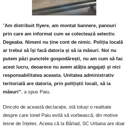
”
Am distribuit flyere, am montat bannere, panouri
prin care am informat cum se colectează selectiv.
Degeaba. Nimeni nu ține cont de nimic. Poliția locală
ar trebui să își facă datoria și să ia măsuri. Noi nu
putem păzi punctele gospodărești, nu am cum să fac
acest lucru, deoarece nu avem atâția angajați și nici
responsabilitatea aceasta. Unitatea administrativ
teritorială are datoria, prin polițiștii locali, să ia
măsuri”
, a spus Paiu.
Dincolo de această declarație, stă totuși o realitate
despre care Ionel Paiu evită să vorbească, din motive
lesne de înțeles. Aceea că la Bârlad, SC Urbana are doar