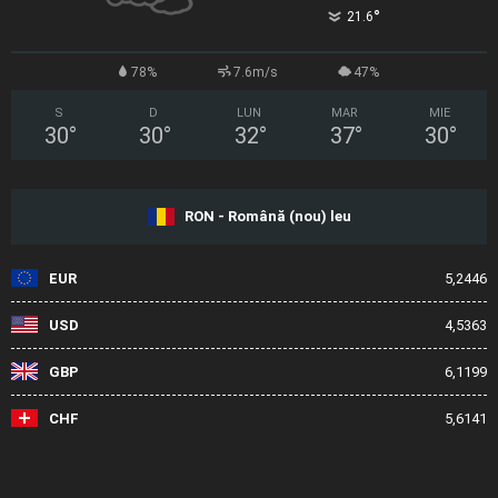
°
21.6
78%
7.6m/s
47%
S
D
LUN
MAR
MIE
30
°
30
°
32
°
37
°
30
°
RON - Română (nou) leu
EUR
5,2446
USD
4,5363
GBP
6,1199
CHF
5,6141