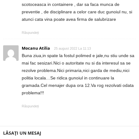
scotoceasca in containere , dar sa faca munca de
preventie , de disciplinare a celor care duc gunoiul nu, si
atunci cata vina poate avea firma de salubrizare
Răspundeți
Mocanu Atilia
25 august 2022 La 11:13
Buna ziua,in spate la fostul polimed e jale,nu stiu unde sa
mai fac sesizari.Nici o autoritate nu si da interesul sa se
rezolve problema.Nici primaria,nici garda de mediu,nici
politia locala…Se ridica gunoiul in continuare la
gramada.Cel menajer dupa ora 12.Va rog rezolvati odata
problema!!!
Răspundeți
LĂSAȚI UN MESAJ