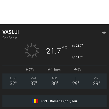
VASLUI
Cer Senin
°
21.7
°
C
21.7
°
21.7
57%
1.8m/s
0%
LUN
MAR
MIE
J
VIN
32
°
37
°
30
°
29
°
29
°
RON - Română (nou) leu