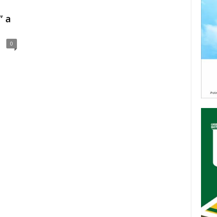
” a
0