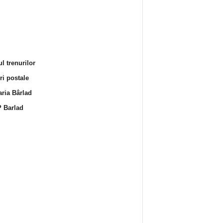
l trenurilor
i postale
ria Bârlad
 Barlad