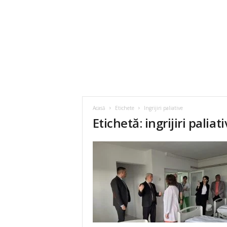
Acasă
Etichete
Ingrijiri paliative
Etichetă: ingrijiri paliat