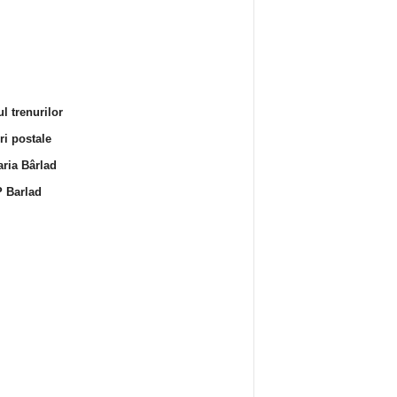
l trenurilor
i postale
ria Bârlad
 Barlad