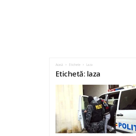
Acasă
Etichete
Laza
Etichetă: laza