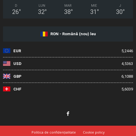
D
LUN
MAR
MIE
J
26
°
32
°
38
°
31
°
30
°
RON - Română (nou) leu
EUR
5,2446
USD
4,5363
GBP
6,1088
CHF
5,6039
Politica de confidențialitate
Cookie policy