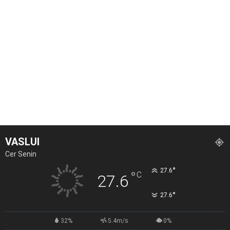
VASLUI
Cer Senin
°
27.6
°
C
27.6
°
27.6
32%
5.4m/s
0%