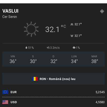
VASLUI
Cer Senin
°
32.1
°
C
32.1
°
32.1
51%
3.2m/s
1%
VIN
S
D
LUN
MAR
36
°
30
°
32
°
34
°
38
°
RON - Română (nou) leu
EUR
5,2545
USD
4,5583