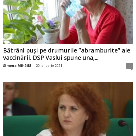
Bătrâni puși pe drumurile ”abramburite” ale
vaccinării. DSP Vaslui spune una,...
Simona Mihăilă
-
20 ianuarie 2021
0