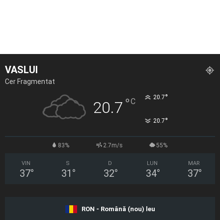
VASLUI
Cer Fragmentat
°
20.7
°
C
20.7
°
20.7
83%
2.7m/s
55%
VIN
S
D
LUN
MAR
37
°
31
°
32
°
34
°
37
°
RON - Română (nou) leu