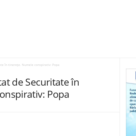
ate în tinerețe. Numele conspirativ: Popa
at de Securitate în
onspirativ: Popa