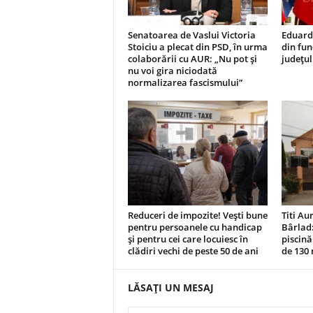
Senatoarea de Vaslui Victoria
Eduard
Stoiciu a plecat din PSD, în urma
din fun
colaborării cu AUR: „Nu pot și
județul
nu voi gira niciodată
normalizarea fascismului”
Reduceri de impozite! Vești bune
Titi Au
pentru persoanele cu handicap
Bârlad:
și pentru cei care locuiesc în
piscină
clădiri vechi de peste 50 de ani
de 130
LĂSAȚI UN MESAJ