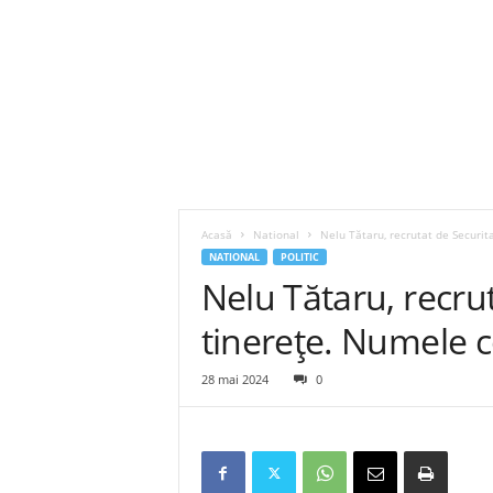
Acasă
National
Nelu Tătaru, recrutat de Securit
NATIONAL
POLITIC
Nelu Tătaru, recrut
tinerețe. Numele c
28 mai 2024
0