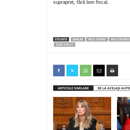
suprapreț, fără bon fiscal.
ETICHETE
BARLAD
NELU TATARU
NELU TATARU 
ZIARE VASLUI
ARTICOLE SIMILARE
DE LA ACELAȘI AUT