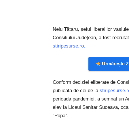
Nelu Tătaru, șeful liberalilor vaslui
Consiliului Județean, a fost recrutat
stiripesurse.ro.
Urmărește Zi
Conform deciziei eliberate de Consil
publicată de cei de la
stiripesurse.r
perioada pandemiei, a semnat un A
elev la Liceul Sanitar Suceava, ocaz
”Popa”.