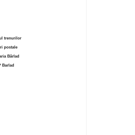
l trenurilor
i postale
ria Bârlad
 Barlad