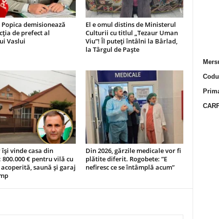
 Popica demisionează
El e omul distins de Ministerul
cția de prefect al
Culturii cu titlul „Tezaur Uman
ui Vaslui
Viu”! Îl puteți întâlni la Bârlad,
la Târgul de Paște
Mersu
Codur
Prima
CARP
r își vinde casa din
Din 2026, gărzile medicale vor fi
 800.000 € pentru vilă cu
plătite diferit. Rogobete: ”E
 acoperită, saună și garaj
nefiresc ce se întâmplă acum”
 mp