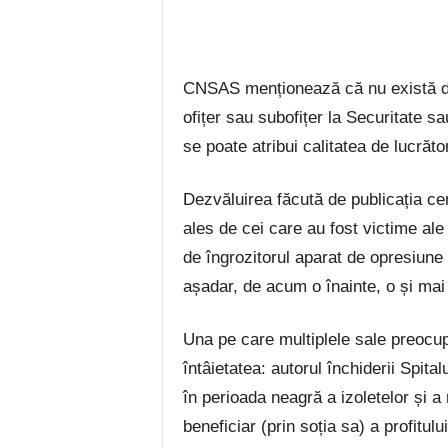
CNSAS menționează că nu există doc
ofițer sau subofițer la Securitate sau 
se poate atribui calitatea de lucrător
Dezvăluirea făcută de publicația cen
ales de cei care au fost victime ale 
de îngrozitorul aparat de opresiune 
așadar, de acum o înainte, o și mai 
Una pe care multiplele sale preocupăr
întâietatea: autorul închiderii Spita
în perioada neagră a izoletelor și a 
beneficiar (prin soția sa) a profitu