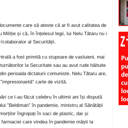
umente care să ateste că ar fi avut calitatea de
Miliție și că, în înțelesul legii, lui Nelu Tătaru nu i
/colaborator al Securității.
trală a fost primită cu stupoare de vasluieni, mai
turnătorilor la Securitate sau au avut rude hăituite
din perioada dictaturii comuniste. Nelu Tătaru are,
”impresionantă” carte de vizită.
i ce l-au făcut celebru în ultimii ani își dispută
lului ”Beldiman” în pandemie, ministru al Sănătății
morților îngropați în saci de plastic, dar și
lui farmaciei care vindea în pandemie măști la