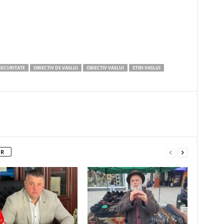
SECURITATE
OBIECTIV DE VASLUI
OBIECTIV VASLUI
STIRI VASLUI
OR