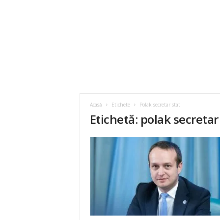
Acasă
Etichete
Polak secretar stat
Etichetă: polak secretar