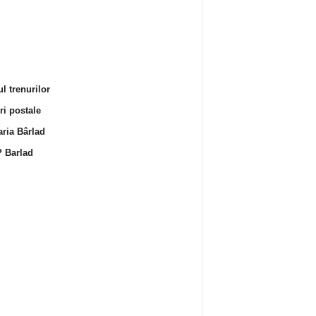
l trenurilor
i postale
ria Bârlad
 Barlad