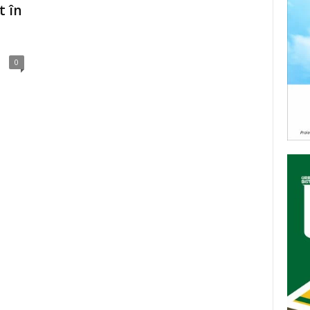
t în
0