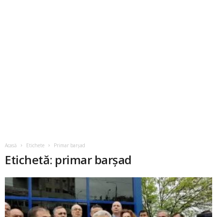
Acasă
Etichete
Primar barșad
Etichetă: primar barșad