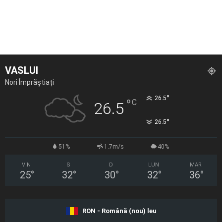
VASLUI
Nori Împrăștiați
°
26.5
°
C
26.5
°
26.5
51%
1.7m/s
40%
VIN
S
D
LUN
MAR
25
°
32
°
30
°
32
°
36
°
RON - Română (nou) leu