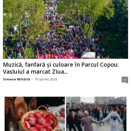
Muzică, fanfară și culoare în Parcul Copou:
Vasluiul a marcat Ziua...
Simona Mihăilă
-
19 aprilie 2026
0