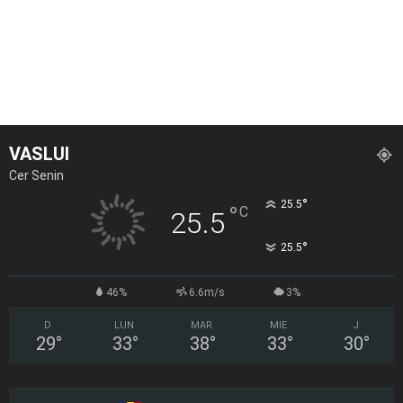
VASLUI
Cer Senin
°
25.5
°
C
25.5
°
25.5
46%
6.6m/s
3%
D
LUN
MAR
MIE
J
29
°
33
°
38
°
33
°
30
°