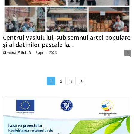
Centrul Vasluiului, sub semnul artei populare
și al datinilor pascale la...
Simona Mihăilă
-
6 aprilie 2026
0
1
2
3