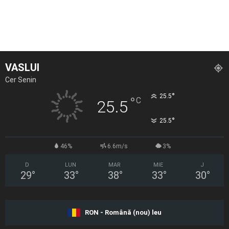
VASLUI
Cer Senin
°
25.5
°
C
25.5
°
25.5
46%
6.6m/s
3%
D
LUN
MAR
MIE
J
29
°
33
°
38
°
33
°
30
°
RON - Română (nou) leu