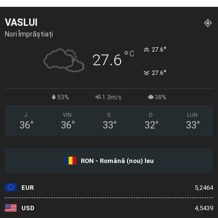
VASLUI
Nori Împrăștiați
°
27.6
°
C
27.6
°
27.6
53%
1.3m/s
38%
J
VIN
S
D
LUN
36
°
36
°
33
°
32
°
33
°
RON - Română (nou) leu
EUR
5,2464
USD
4,5439