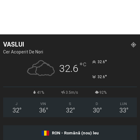
VASLUI
Cer Acoperit De Nori
°
32.6
°
C
32.6
°
32.6
41%
3.5m/s
92%
J
VIN
S
D
LUN
32
°
36
°
32
°
30
°
33
°
RON - Română (nou) leu