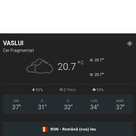
VASLUI
Cer Fragmentat
°
20.7
°
C
20.7
°
20.7
83%
2.7m/s
55%
VIN
S
D
LUN
MAR
37
°
31
°
32
°
34
°
37
°
RON - Română (nou) leu