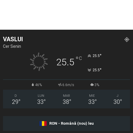
VASLUI
Cer Senin
°
25.5
°
C
25.5
°
25.5
46%
6.6m/s
3%
D
LUN
MAR
MIE
J
29
°
33
°
38
°
33
°
30
°
RON - Română (nou) leu