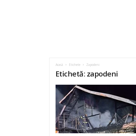
Acasă
Etichete
Zapodeni
Etichetă: zapodeni