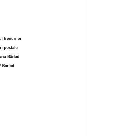
l trenurilor
i postale
ria Bârlad
 Barlad