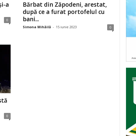
și-a
Bărbat din Zăpodeni, arestat,
după ce a furat portofelul cu
bani...
0
Simona Mihăilă
-
15 iunie 2023
0
stă
0