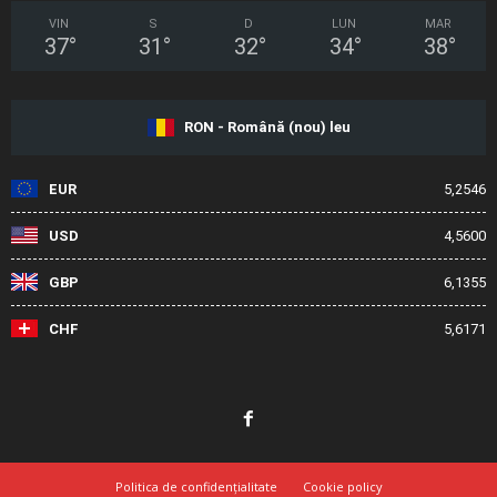
VIN
S
D
LUN
MAR
37
°
31
°
32
°
34
°
38
°
RON - Română (nou) leu
EUR
5,2546
USD
4,5600
GBP
6,1355
CHF
5,6171
Politica de confidențialitate
Cookie policy