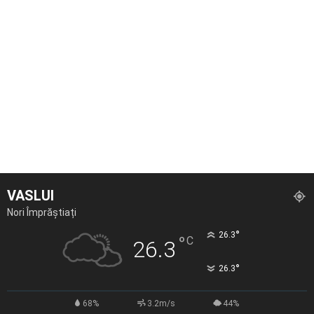
VASLUI
Nori Împrăștiați
°
26.3
°
C
26.3
°
26.3
68%
3.2m/s
44%