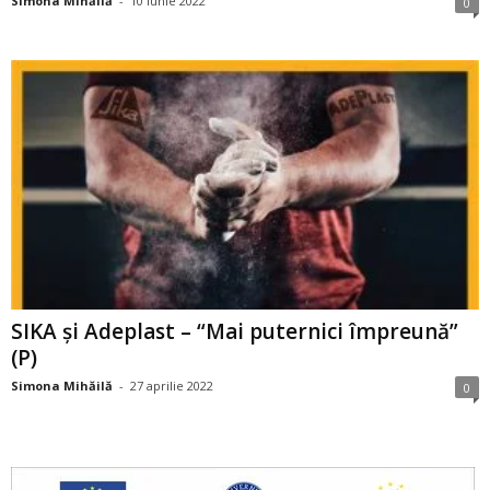
Simona Mihăilă
-
10 iunie 2022
0
SIKA și Adeplast – “Mai puternici împreună”
(P)
Simona Mihăilă
-
27 aprilie 2022
0